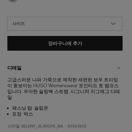
사이즈
장바구니에 추가
디테일
고급스러운 나파 가죽으로 제작한 세련된 보우 트리밍
이 돋보이는 HUGO Womenswear 포인티드 토 펌프스
입니다. 우아한 슬링백 스트랩. 시그니처 지그재그 디테
일.
패스닝 탑: 슬립온
포장: 박스
스타일 SELENY_SLING05_NA - 50563632