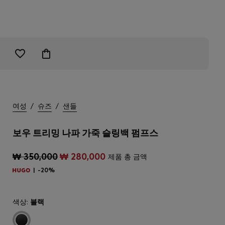
여성
/
슈즈
/
샌들
보우 트리밍 나파 가죽 슬링백 펌프스
₩ 350,000
₩ 280,000
제품 총 금액
-20%
색상:
블랙