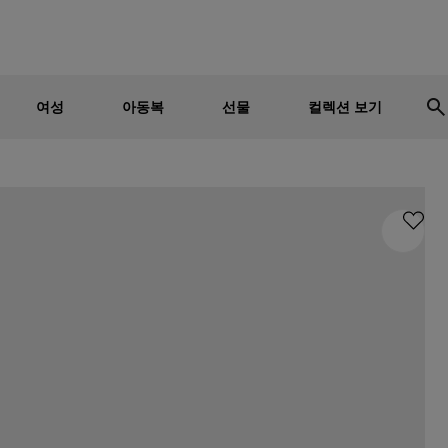
남성
여성
어린이
세일 - 최대 30% 할인
여성
아동복
선물
컬렉션 보기