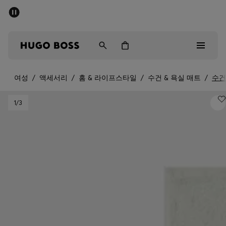
세일 - 최대 40% 할인
남성
여성
어린이
여성
/
액세서리
/
홈 & 라이프스타일
/
수건 & 욕실 매트
/
수건
Sale
1
/3
남성
여성
아동복
선물
컬렉션 보기