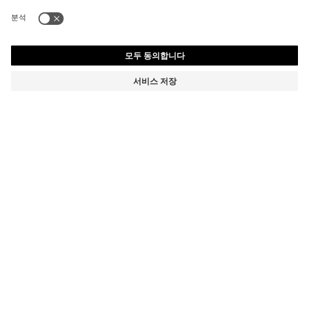
시그니처 스트라이프 코튼 배스 시트
₩ 94,523
₩ 94,523
제품 총 금액
장바구니에 추가
색상:
라이트 그린
+
2
사이즈 ONESI
디테일