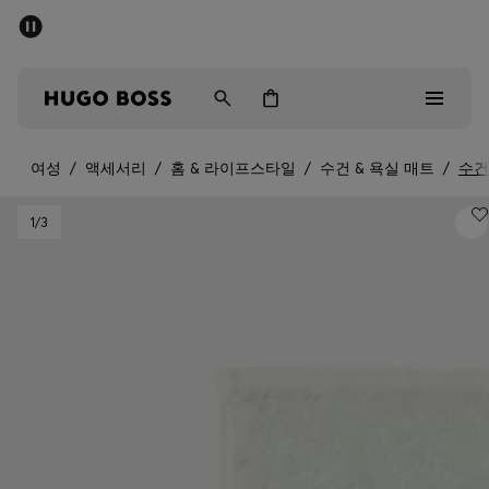
세일 - 최대 40% 할인
남성
여성
어린이
여성
/
액세서리
/
홈 & 라이프스타일
/
수건 & 욕실 매트
/
수건
Sale
1
/3
남성
여성
아동복
선물
컬렉션 보기