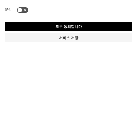
키즈 로고 배지 코튼 트윌 캡
₩ 73,000
₩ 73,000
₩ 51,100
제품 총 금액
장바구니에 추가
₩ 51,100
-30%
색상:
화이트
사이즈