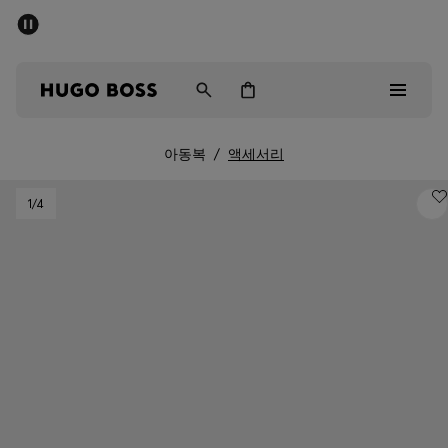
세일 - 최대 40% 할인
남성
여성
어린이
아동복
/
액세서리
Sale
1
/4
남성
여성
아동복
선물
컬렉션 보기