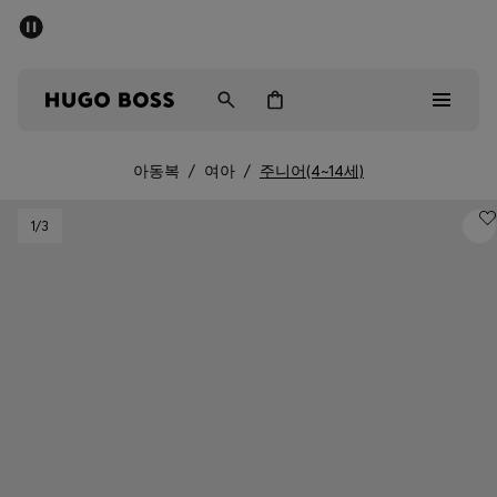
세일 - 최대 40% 할인
남성
여성
어린이
아동복
/
여아
/
주니어(4~14세)
Sale
1
/3
남성
여성
아동복
선물
컬렉션 보기