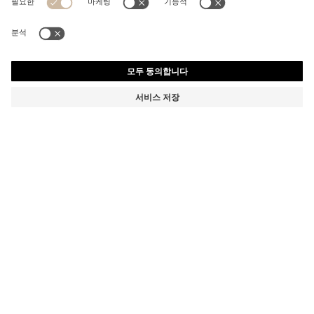
키즈 로고 아트워크 플리스 스웨트셔츠
부터
₩ 174,000
장바구니에 추가
부터
₩ 174,000
₩ 121,800
제품 총 금액
₩ 121,800
-30%
색상:
라이트 핑크
사이즈