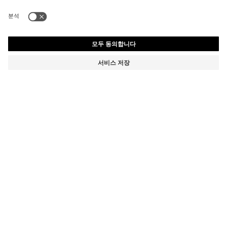
키즈 복싱 아트워크 코튼 티셔츠
부터
₩ 97,000
장바구니에 추가
부터
₩ 97,000
₩ 67,900
제품 총 금액
₩ 67,900
-30%
색상:
화이트
사이즈