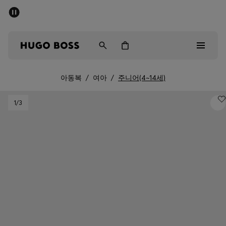
세일 - 최대 40% 할인
남성
여성
어린이
아동복
/
여아
/
주니어(4~14세)
Sale
1
/3
남성
여성
아동복
선물
컬렉션 보기