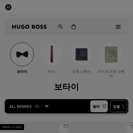
세일 - 최대 40% 할인
남성
여성
어린이
Sale
남성
보타이
타이
포켓 스퀘어
타이 & 포켓 스퀘
어
여성
보타이
아동복
ALL BRANDS
(
11
)
필터
정렬
선물
컬렉션 보기
Made in Italy