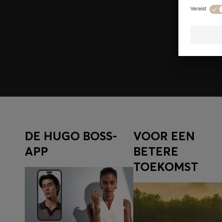
Meld u aan om exclusieve aanbiedingen en voordelen t
voor leden.
Inloggen/aanmelden
DE HUGO BOSS-
VOOR EEN
APP
BETERE
TOEKOMST