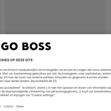
LOGOSNEAKERS MET DECORATIES VAN IMITATIESUÈDE
€ 140,00
€ 94,00
Snel shoppen
(Selecteer uw maat)
| -32%
Shop
Heren
Highlights
Bij elkaa