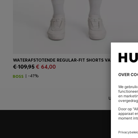
WATERAFSTOTENDE REGULAR-FIT SHORTS VAN SNELDROGEND TWILL
€ 109,95
€ 64,00
Snel shoppen
(Selecteer uw maat)
| -41%
U BENT HIER
Meld u aan voor HUGO BOSS EXPERIENCE