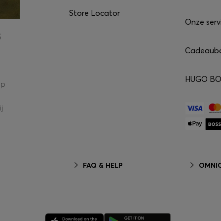
Store Locator
Onze serv
S
Cadeaub
HUGO BOS
op
j
FAQ & HELP
OMNIC