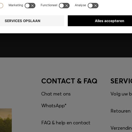
e ontgrendelen, alleen
CONTACT & FAQ
SERVI
Chat met ons
Volg uw b
WhatsApp*
Retouren
FAQ & help en contact
Verzendi