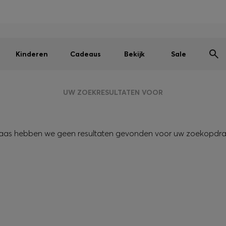
Heren
Dames
Kinderen
SALE
Gratis verzending vanaf € 79
|
Gratis retourzending
Kinderen
Cadeaus
Bekijk
Sale
UW ZOEKRESULTATEN VOOR
aas hebben we geen resultaten gevonden voor uw zoekopdra