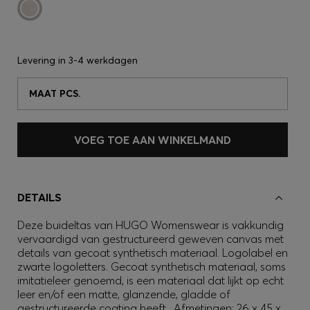
Levering in
3-4 werkdagen
MAAT PCS.
VOEG TOE AAN WINKELMAND
DETAILS
Deze buideltas van HUGO Womenswear is vakkundig
vervaardigd van gestructureerd geweven canvas met
details van gecoat synthetisch materiaal. Logolabel en
zwarte logoletters. Gecoat synthetisch materiaal, soms
imitatieleer genoemd, is een materiaal dat lijkt op echt
leer en/of een matte, glanzende, gladde of
gestructureerde coating heeft. Afmetingen: 26 x 45 x