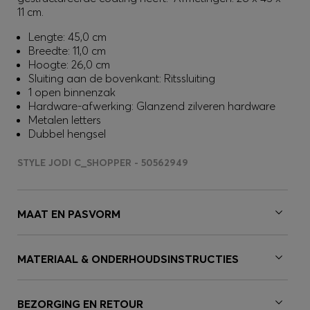
11 cm.
Lengte: 45,0 cm
Breedte: 11,0 cm
Hoogte: 26,0 cm
Sluiting aan de bovenkant: Ritssluiting
1 open binnenzak
Hardware-afwerking: Glanzend zilveren hardware
Metalen letters
Dubbel hengsel
STYLE JODI C_SHOPPER - 50562949
MAAT EN PASVORM
MATERIAAL & ONDERHOUDSINSTRUCTIES
BEZORGING EN RETOUR