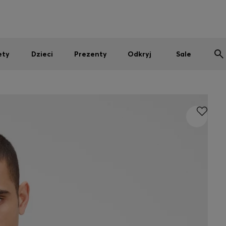
Mężczyźni
Kobiety
Dzieci
SUMMER SALE
ety
Dzieci
Prezenty
Odkryj
Sale