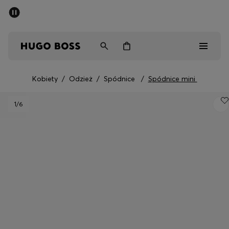
SUMMER SALE
Mężczyźni
Kobiety
Dzieci
Kobiety
/
Odzież
/
Spódnice
/
Spódnice mini
Mężczyźni
1
/6
Kobiety
Dzieci
Prezenty
Odkryj
Sale