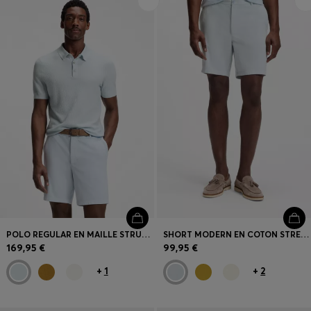
Connexion / Inscription
Favoris (
Articles)
FAQ et aide
Magasins
Langue (
BE €
)
POLO REGULAR EN MAILLE STRUCTURÉE
SHORT MODERN EN COTON STRETCH
169,95 €
99,95 €
+
1
+
2