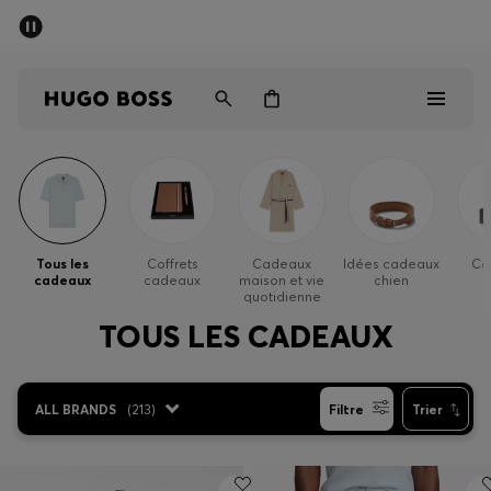
Trouvez la boutique la plus proche.
Livraison offerte dès 99 €
HUGO BOSS EXPERIENCE
Homme
Femme
Tous les
Coffrets
Cadeaux
Idées cadeaux
Ca
cadeaux
cadeaux
maison et vie
chien
Enfant
quotidienne
TOUS LES CADEAUX
Cadeaux
Découvrez
ALL BRANDS
(
213
)
Filtre
Trier