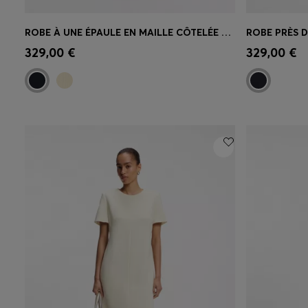
ROBE À UNE ÉPAULE EN MAILLE CÔTELÉE AVEC JUPE PLISSÉE
Achat rapide
(Sélectionnez votre
Achat r
329,00 €
329,00 €
taille)
taille)