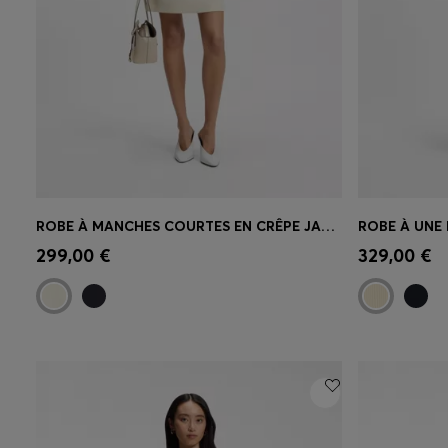
ROBE À MANCHES COURTES EN CRÊPE JAPONAIS
Achat rapide
(Sélectionnez votre
Achat r
299,00 €
329,00 €
taille)
taille)