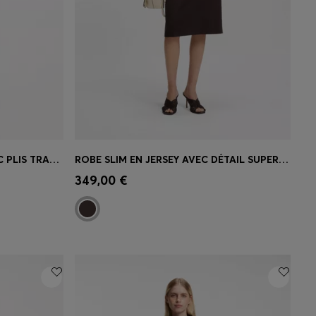
ROBE EN MAILLE CÔTELÉE AVEC PLIS TRANSPARENTS
ROBE SLIM EN JERSEY AVEC DÉTAIL SUPERPOSÉ
 votre
Achat rapide
(Sélectionnez votre
349,00 €
taille)