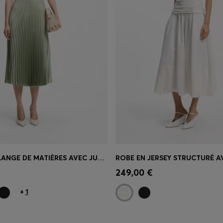
ROBE EN MÉLANGE DE MATIÈRES AVEC JUPE PLISSÉE
apide
(Sélectionnez votre
Achat rapide
(Sélectionnez
249,00 €
taille)
+
1