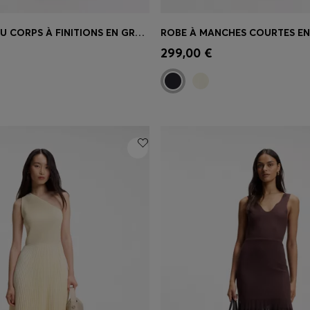
ROBE PRÈS DU CORPS À FINITIONS EN GROS-GRAIN
apide
(Sélectionnez votre
Achat rapide
(Sélectionnez
299,00 €
taille)