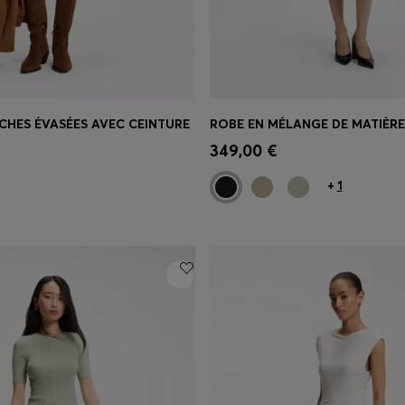
CHES ÉVASÉES AVEC CEINTURE
apide
(Sélectionnez votre
Achat rapide
(Sélectionnez
349,00 €
taille)
+
1