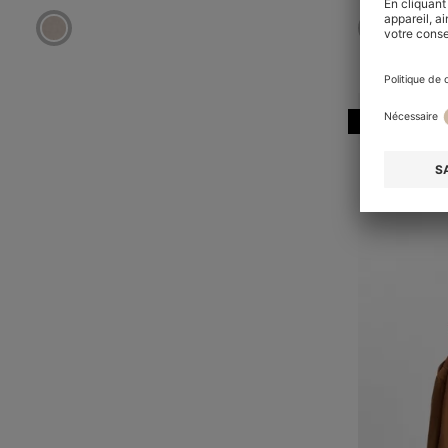
Online Speci
POUR LES
POUR UNE
POUR LES
FÊTES
SOIRÉE
JOURNÉES
POUR LES
D'ÉTÉ
AU
OCCASIONS
BUREAU
SPÉCIALES