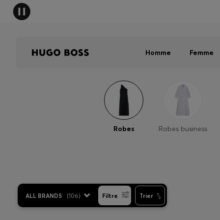
HUGO B
Homme
Femme
Robes
Robes business
ALL BRANDS
(
106
)
Filtre
Trier