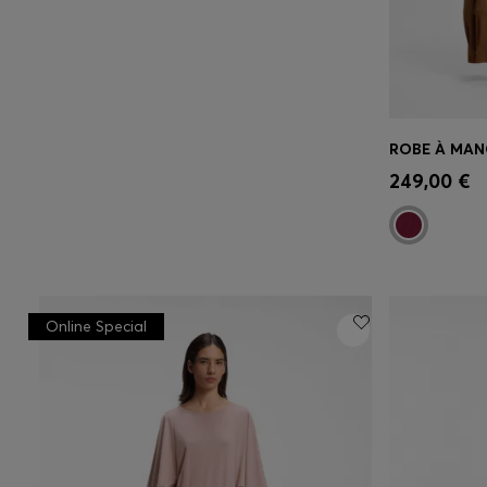
ROBE À MAN
Achat r
249,00 €
taille)
Online Special