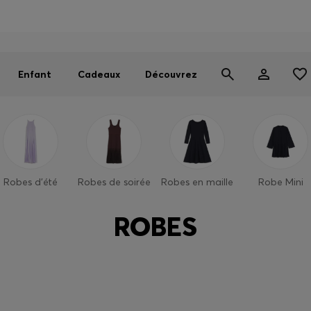
OSS EXPERIENCE : inscrivez-vous pour débloquer des avantages
Trouvez la boutique la plus proche de chez vous
Livraison offerte dès 99 €
|
Retours gratuits
Enfant
Cadeaux
Découvrez
Robes d’été
Robes de soirée
Robes en maille
Robe Mini
ROBES