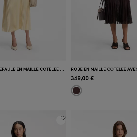
ROBE À UNE ÉPAULE EN MAILLE CÔTELÉE AVEC JUPE PLISSÉE
apide
(Sélectionnez votre
Achat rapide
(Sélectionnez
349,00 €
taille)