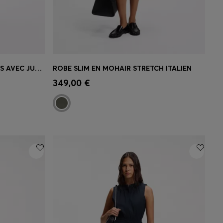
ROBE EN MÉLANGE DE MATIÈRES AVEC JUPE PLISSÉE
ROBE SLIM EN MOHAIR STRETCH ITALIEN
 votre
Achat rapide
(Sélectionnez votre
349,00 €
taille)