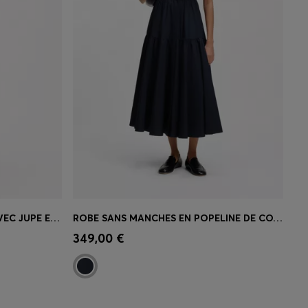
ROBE EN JERSEY STRUCTURÉ AVEC JUPE EN POPELINE
ROBE SANS MANCHES EN POPELINE DE COTON
 votre
Achat rapide
(Sélectionnez votre
349,00 €
taille)