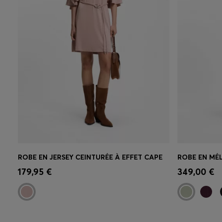
ROBE EN JERSEY CEINTURÉE À EFFET CAPE
Achat rapide
(Sélectionnez votre
Achat r
179,95 €
349,00 €
taille)
taille)