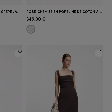
ROBE À MANCHES COURTES EN CRÊPE JAPONAIS
ROBE-CHEMISE EN POPELINE DE COTON À RAYURES
 votre
Achat rapide
(Sélectionnez votre
349,00 €
taille)