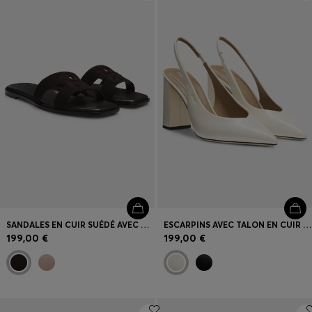
Connexion / Inscription
Favoris (
Articles)
FAQ et aide
Magasins
Langue (
BE €
)
SANDALES EN CUIR SUÉDÉ AVEC MONOGRAMME DOUBLE B BRODÉ
ESCARPINS AVEC TALON EN CUIR ET BRIDE ARRIÈRE
199,00 €
199,00 €