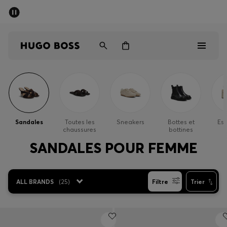
Trouvez la boutique la plus proche.
Livraison offerte dès 99 €
HUGO BOSS EXPERIENCE
Homme
Femme
Sandales
Toutes les
Sneakers
Bottes et
Esc
chaussures
bottines
Enfant
SANDALES POUR FEMME
Cadeaux
ALL BRANDS
(
25
)
Filtre
Trier
Découvrez