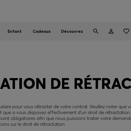
OSS EXPERIENCE : inscrivez-vous pour débloquer des avantages
Trouvez la boutique la plus proche de chez vous
Livraison offerte dès 99 €
|
Retours gratuits
Enfant
Cadeaux
Découvrez
ATION DE RÉTRA
ulaire pour vous rétracter de votre contrat. Veuillez noter que 
t que si vous disposez effectivement d’un droit de rétractation.
ont obligatoires afin que nous puissions traiter votre deman
ions sur le droit de rétractation.