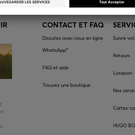
IR
CONTACT ET FAQ
SERVI
Discutez avec nous en ligne
Suivre v
WhatsApp*
Retours
FAQ et aide
Livraison
Trouvez une boutique
Nos servi
t
Cartes-c
en
HUGO BOS
us