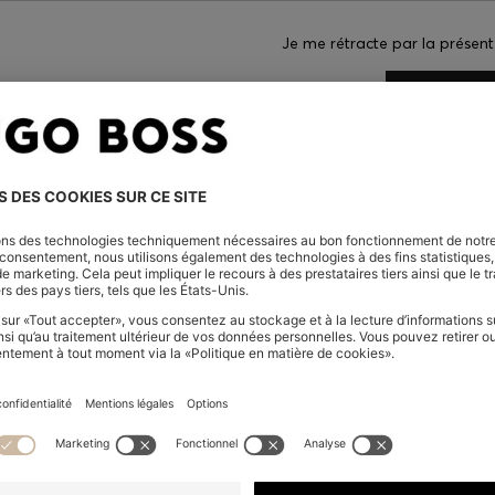
Je me rétracte par la présent
CONFIRM
tages exclusifs réservés