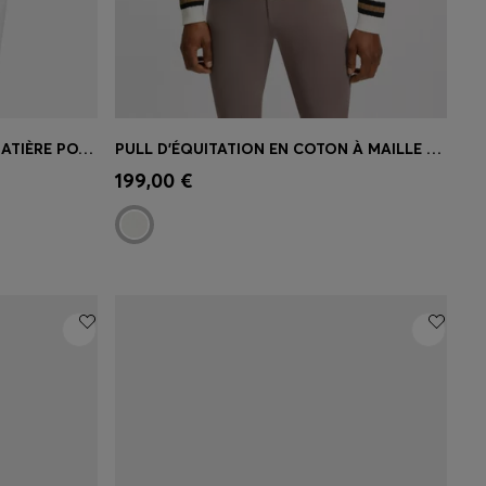
PANTALON D’ÉQUITATION EN MATIÈRE POWER-STRETCH AVEC GRIP AUX GENOUX
PULL D’ÉQUITATION EN COTON À MAILLE TORSADÉE
 votre
Achat rapide
(Sélectionnez votre
199,00 €
taille)