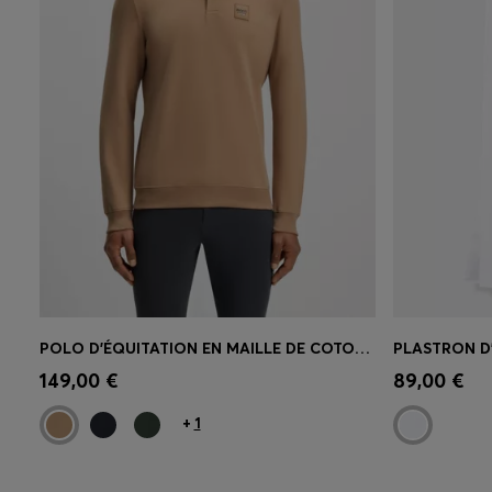
POLO D’ÉQUITATION EN MAILLE DE COTON STRETCH AVEC PATCH LOGO
Achat rapide
(Sélectionnez votre
Achat r
149,00 €
89,00 €
taille)
taille)
+
1