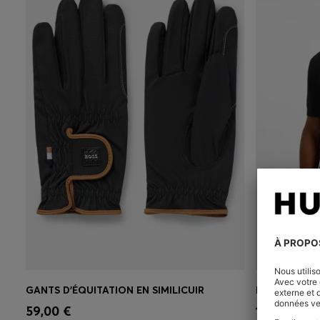
GANTS D’ÉQUITATION EN SIMILICUIR
Achat rapide
(Sélectionnez votre
Achat r
59,00 €
179,00 €
taille)
taille)