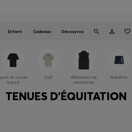
OSS EXPERIENCE : inscrivez-vous pour débloquer des avantages
Trouvez la boutique la plus proche de chez vous
Livraison offerte dès 99 €
|
Retours gratuits
Enfant
Cadeaux
Découvrez
Sport et course
Golf
Vêtements de
Natation
à pied
randonnée
TENUES D’ÉQUITATION