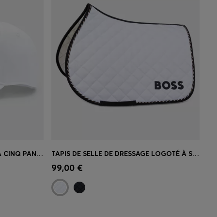
CASQUETTE STYLE ÉQUESTRE À CINQ PANNEAUX AVEC LOGOS
TAPIS DE SELLE DE DRESSAGE LOGOTÉ À SÉCHAGE RAPIDE
 votre
Achat rapide
(Sélectionnez votre
99,00 €
taille)