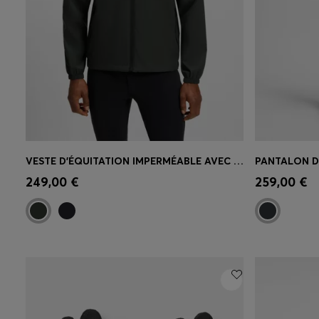
VESTE D’ÉQUITATION IMPERMÉABLE AVEC CAPUCHE AJUSTABLE
Achat rapide
(Sélectionnez votre
Achat r
249,00 €
259,00 €
taille)
taille)