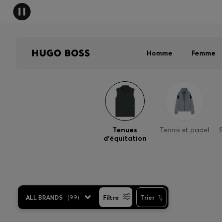
HUGO B
Homme
Femme
Tenues
Tennis et padel
d’équitation
ALL BRANDS
(
99
)
Filtre
Trier