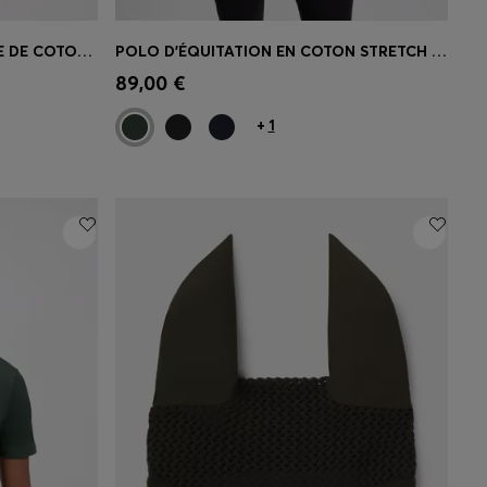
POLO D’ÉQUITATION EN MAILLE DE COTON STRETCH AVEC PATCH LOGO
POLO D’ÉQUITATION EN COTON STRETCH AVEC PATCH LOGO
 votre
Achat rapide
(Sélectionnez votre
89,00 €
taille)
+
1