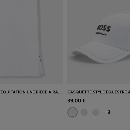
PLASTRON D’ÉQUITATION UNE PIÈCE À RAYURES EMBLÉMATIQUES
apide
(Sélectionnez votre
Achat rapide
(Sélectionnez
39,00 €
taille)
+
3