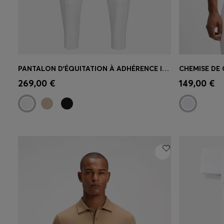
PANTALON D’ÉQUITATION À ADHÉRENCE INTÉGRALE EN TISSU POWER-SPORT
Achat rapide
(Sélectionnez votre
Achat r
269,00 €
149,00 €
taille)
taille)