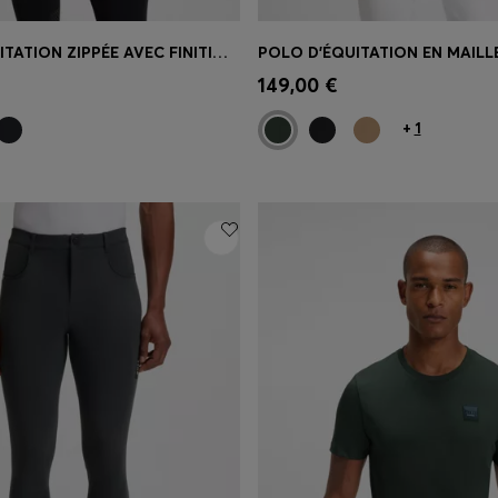
VESTE D’ÉQUITATION ZIPPÉE AVEC FINITIONS À RAYURES EMBLÉMATIQUES
apide
(Sélectionnez votre
Achat rapide
(Sélectionnez
149,00 €
taille)
+
1