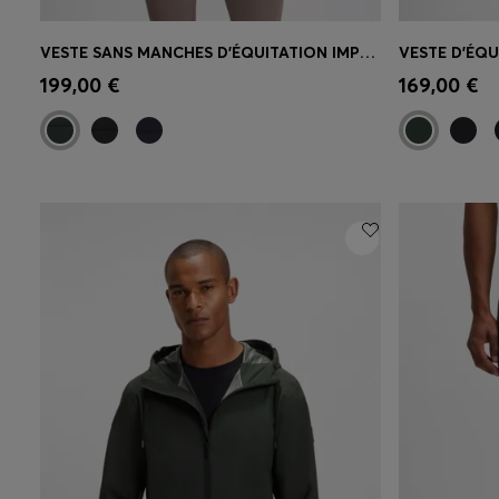
VESTE SANS MANCHES D’ÉQUITATION IMPERMÉABLE AVEC LOGO IMPRIMÉ VERTICAL
Achat rapide
(Sélectionnez votre
Achat r
199,00 €
169,00 €
taille)
taille)