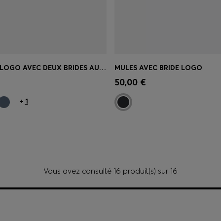
SANDALES À LOGO AVEC DEUX BRIDES AUTO-ADHÉSIVES
MULES AVEC BRIDE LOGO
apide
(Sélectionnez votre
Achat rapide
(Sélectionnez
50,00 €
taille)
+
1
Vous avez consulté 16 produit(s) sur 16