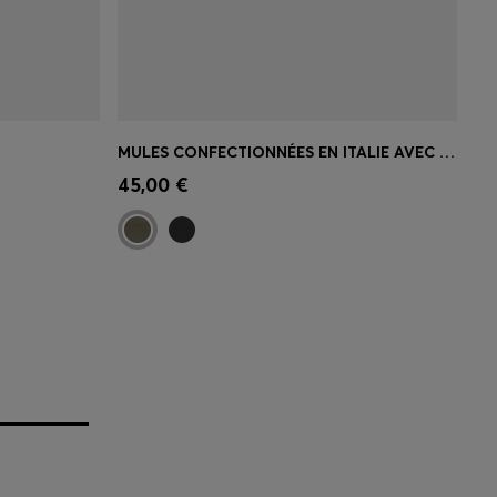
MULES CONFECTIONNÉES EN ITALIE AVEC LOGO TON SUR TON
 votre
Achat rapide
(Sélectionnez votre
45,00 €
taille)