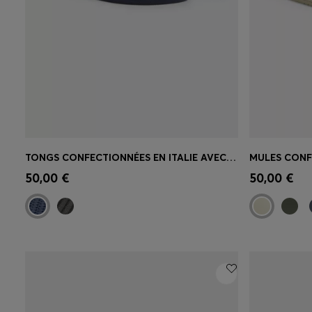
TONGS CONFECTIONNÉES EN ITALIE AVEC DÉTAIL DE LOGO CONTRASTANT
Achat rapide
(Sélectionnez votre
Achat r
50,00 €
50,00 €
taille)
taille)