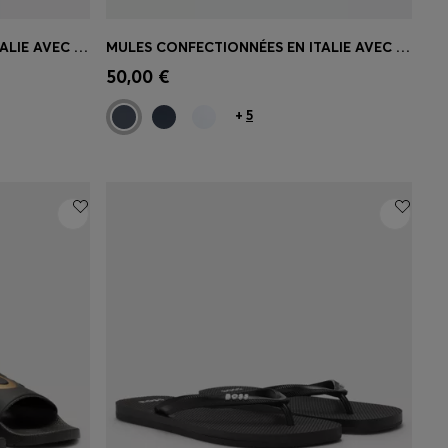
MULES CONFECTIONNÉES EN ITALIE AVEC GRAND LOGO
MULES CONFECTIONNÉES EN ITALIE AVEC GRAND LOGO
 votre
Achat rapide
(Sélectionnez votre
50,00 €
taille)
+
5