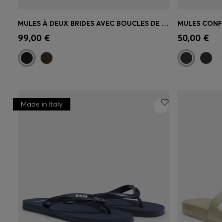
MULES À DEUX BRIDES AVEC BOUCLES DE MARQUE
Achat rapide
(Sélectionnez votre
Achat r
99,00 €
50,00 €
taille)
taille)
Made in Italy