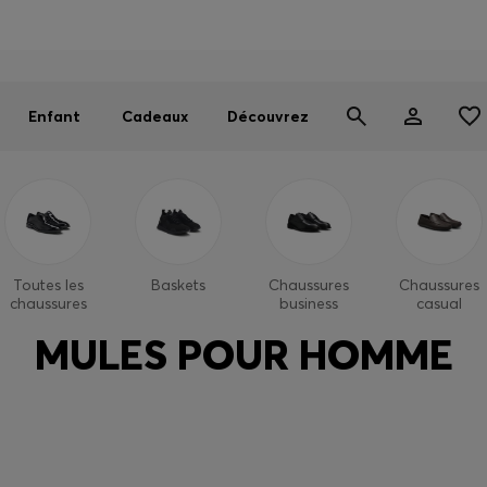
OSS EXPERIENCE : inscrivez-vous pour débloquer des avantages
Trouvez la boutique la plus proche de chez vous
Livraison offerte dès 99 €
|
Retours gratuits
Enfant
Cadeaux
Découvrez
Toutes les
Baskets
Chaussures
Chaussures
chaussures
business
casual
MULES POUR HOMME