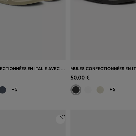
MULES CONFECTIONNÉES EN ITALIE AVEC GRAND LOGO
apide
(Sélectionnez votre
Achat rapide
(Sélectionnez
50,00 €
taille)
+
5
+
5