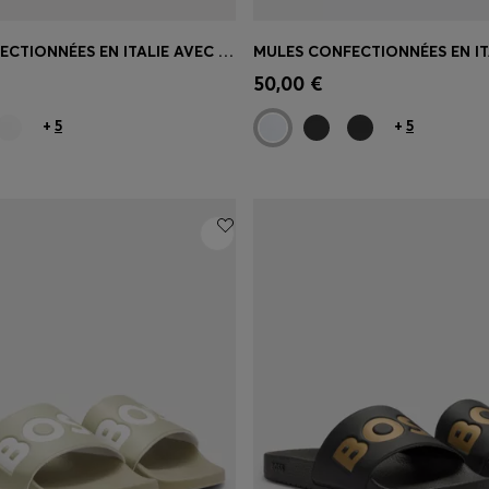
MULES CONFECTIONNÉES EN ITALIE AVEC GRAND LOGO
apide
(Sélectionnez votre
Achat rapide
(Sélectionnez
50,00 €
taille)
+
5
+
5