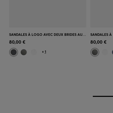
SANDALES À LOGO AVEC DEUX BRIDES AUTO-ADHÉSIVES
Achat rapide
(Sélectionnez votre
Achat r
80,00 €
80,00 €
taille)
taille)
+
1