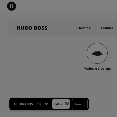
HUGO B
Homme
Femme
Mules et tongs
ALL BRANDS
(
16
)
Filtre
Trier