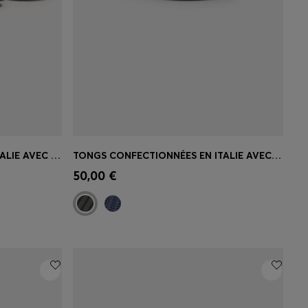
MULES CONFECTIONNÉES EN ITALIE AVEC GRAND LOGO
TONGS CONFECTIONNÉES EN ITALIE AVEC DÉTAIL DE LOGO CONTRASTANT
 votre
Achat rapide
(Sélectionnez votre
50,00 €
taille)