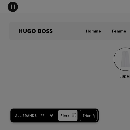
HUGO B
Homme
Femme
Jupe
ALL BRANDS
(
37
)
Filtre
Trier