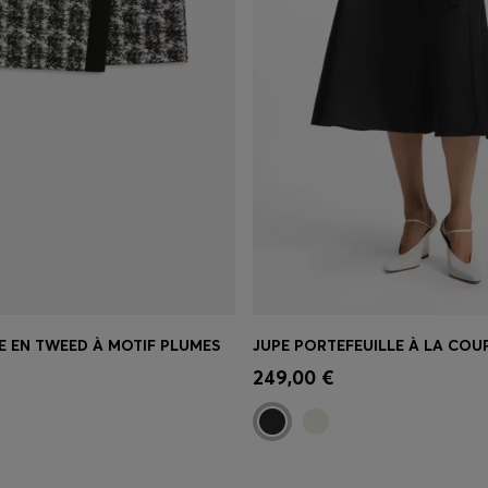
E EN TWEED À MOTIF PLUMES
apide
(Sélectionnez votre
Achat rapide
(Sélectionnez
249,00 €
taille)