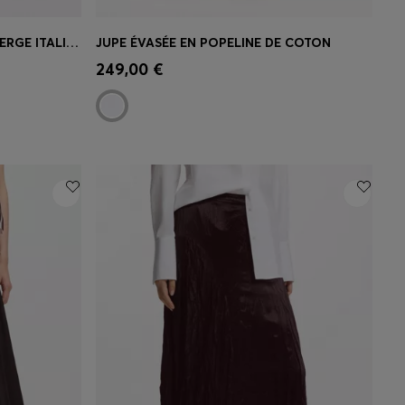
JUPE CRAYON SLIM EN LAINE VIERGE ITALIENNE
JUPE ÉVASÉE EN POPELINE DE COTON
 votre
Achat rapide
(Sélectionnez votre
249,00 €
taille)