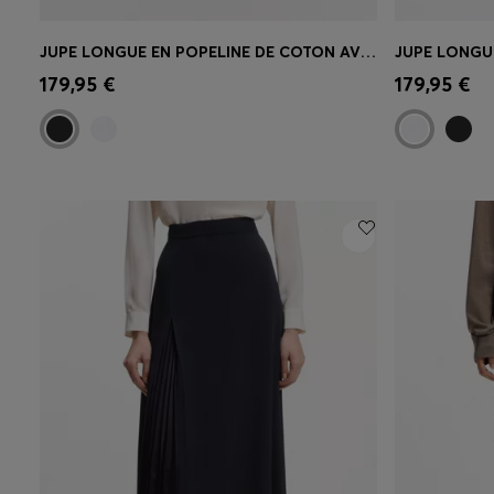
JUPE LONGUE EN POPELINE DE COTON AVEC CEINTURE À ŒILLETS
Achat rapide
(Sélectionnez votre
Achat r
179,95 €
179,95 €
taille)
taille)