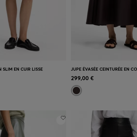
 SLIM EN CUIR LISSE
apide
(Sélectionnez votre
Achat rapide
(Sélectionnez
299,00 €
taille)