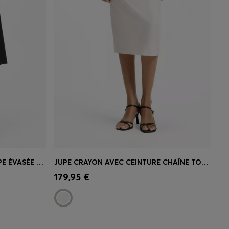
JUPE PORTEFEUILLE À LA COUPE ÉVASÉE EN COTON STRETCH
JUPE CRAYON AVEC CEINTURE CHAÎNE TON OR
 votre
Achat rapide
(Sélectionnez votre
179,95 €
taille)