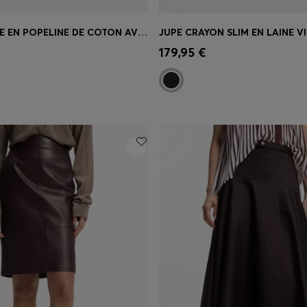
JUPE LONGUE EN POPELINE DE COTON AVEC CEINTURE À ŒILLETS
apide
(Sélectionnez votre
Achat rapide
(Sélectionnez
179,95 €
taille)