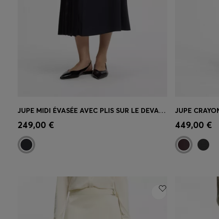
JUPE MIDI ÉVASÉE AVEC PLIS SUR LE DEVANT
JUPE CRAYON
Achat rapide
(Sélectionnez votre
Achat r
249,00 €
449,00 €
taille)
taille)