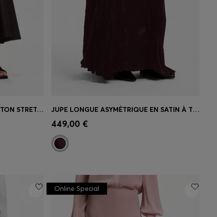
JUPE ÉVASÉE CEINTURÉE EN COTON STRETCH
JUPE LONGUE ASYMÉTRIQUE EN SATIN À TEXTURE FROISSÉE
 votre
Achat rapide
(Sélectionnez votre
449,00 €
taille)
Online Special