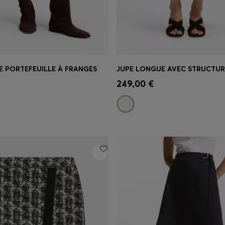
E PORTEFEUILLE À FRANGES
apide
(Sélectionnez votre
Achat rapide
(Sélectionnez
249,00 €
taille)