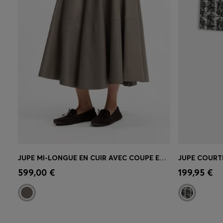
JUPE MI-LONGUE EN CUIR AVEC COUPE EN CLOCHE
JUPE COURT
Achat rapide
(Sélectionnez votre
Achat r
599,00 €
199,95 €
taille)
taille)