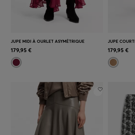
JUPE MIDI À OURLET ASYMÉTRIQUE
JUPE COURT
Achat rapide
(Sélectionnez votre
Achat r
179,95 €
179,95 €
taille)
taille)