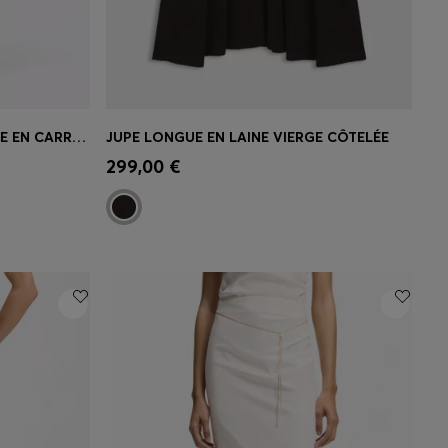
JUPE LONGUE AVEC STRUCTURE EN CARREAUX TRICOTÉE
JUPE LONGUE EN LAINE VIERGE CÔTELÉE
 votre
Achat rapide
(Sélectionnez votre
299,00 €
taille)