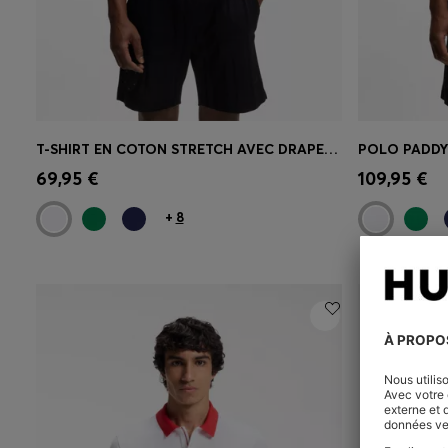
T-SHIRT EN COTON STRETCH AVEC DRAPEAU DU PAYS ET LOGO
Achat rapide
(Sélectionnez votre
Achat r
69,95 €
109,95 €
taille)
taille)
+
8