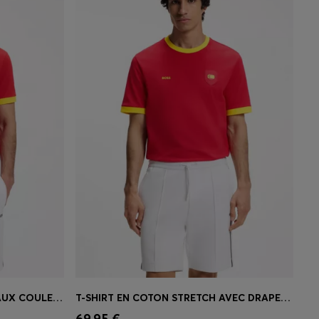
POLO PADDY AVEC FINITIONS AUX COULEURS DU DRAPEAU NATIONAL
T-SHIRT EN COTON STRETCH AVEC DRAPEAU DU PAYS ET LOGO
 votre
Achat rapide
(Sélectionnez votre
69,95 €