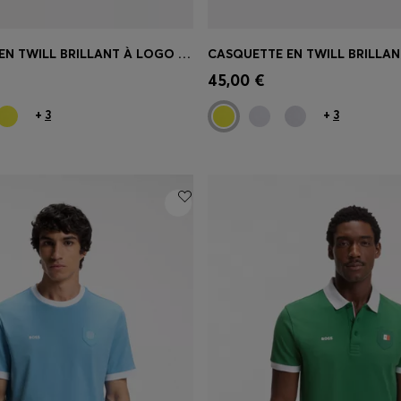
CASQUETTE EN TWILL BRILLANT À LOGO AVEC ÉCUSSON DU DRAPEAU NATIONAL
apide
(Sélectionnez votre
Achat rapide
(Sélectionnez
45,00 €
taille)
+
3
+
3