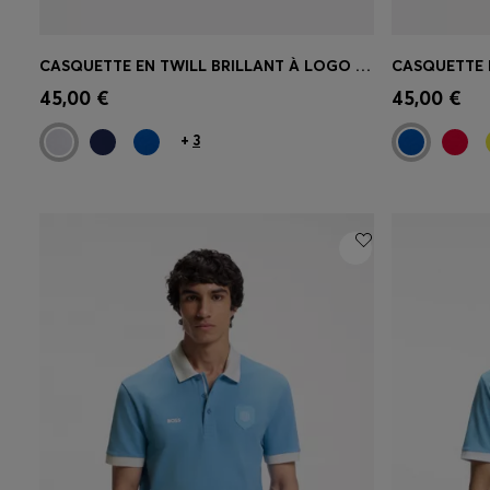
CASQUETTE EN TWILL BRILLANT À LOGO AVEC ÉCUSSON DU DRAPEAU NATIONAL
Achat rapide
(Sélectionnez votre
Achat r
45,00 €
45,00 €
taille)
taille)
+
3