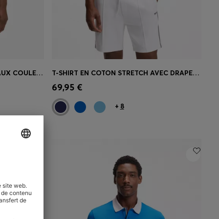
POLO PADDY AVEC FINITIONS AUX COULEURS DU DRAPEAU NATIONAL
T-SHIRT EN COTON STRETCH AVEC DRAPEAU DU PAYS ET LOGO
 votre
Achat rapide
(Sélectionnez votre
69,95 €
taille)
+
8