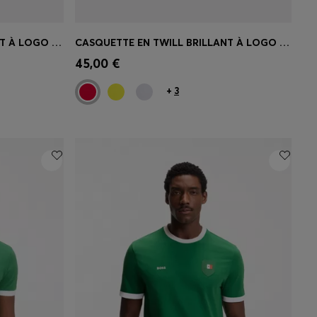
CASQUETTE EN TWILL BRILLANT À LOGO AVEC ÉCUSSON DU DRAPEAU NATIONAL
CASQUETTE EN TWILL BRILLANT À LOGO AVEC ÉCUSSON DU DRAPEAU NATIONAL
 votre
Achat rapide
(Sélectionnez votre
45,00 €
taille)
+
3