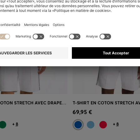
T-SHIRT EN COTON STRETCH AVEC DRAPEAU DU PAYS ET LOGO
apide
(Sélectionnez votre
Achat rapide
(Sélectionnez
69,95 €
taille)
+
8
+
8