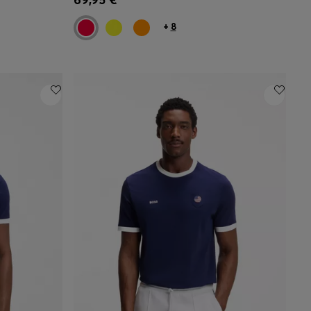
taille)
+
8