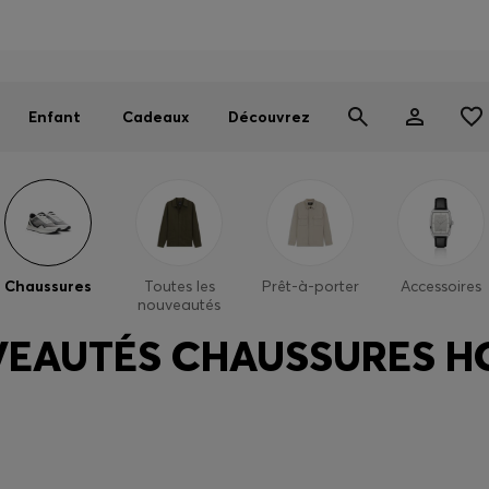
OSS EXPERIENCE : inscrivez-vous pour débloquer des avantages
Trouvez la boutique la plus proche de chez vous
Livraison offerte dès 99 €
|
Retours gratuits
Enfant
Cadeaux
Découvrez
Chaussures
Toutes les
Prêt-à-porter
Accessoires
nouveautés
EAUTÉS CHAUSSURES 