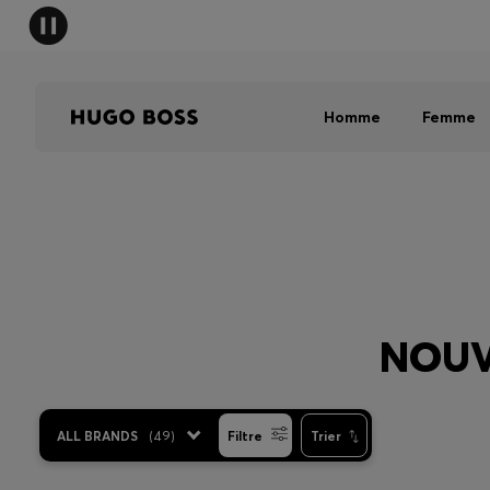
HUGO B
Homme
Femme
NOUV
ALL BRANDS
(
49
)
Filtre
Trier