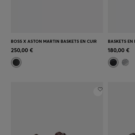
BOSS X ASTON MARTIN BASKETS EN CUIR
Achat rapide
(Sélectionnez votre
Achat r
250,00 €
180,00 €
taille)
taille)