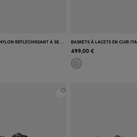
BASKETS EN NYLON RÉFLÉCHISSANT À SEMELLE CRANTÉE
BASKETS À LACETS EN CUIR IT
apide
(Sélectionnez votre
Achat rapide
(Sélectionnez
499,00 €
taille)