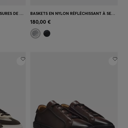
BASKETS INSPIRÉES DES CHAUSSURES DE COURSE AVEC FINITIONS EN CUIR
BASKETS EN NYLON RÉFLÉCHISSANT À SEMELLE CRANTÉE
 votre
Achat rapide
(Sélectionnez votre
180,00 €
taille)