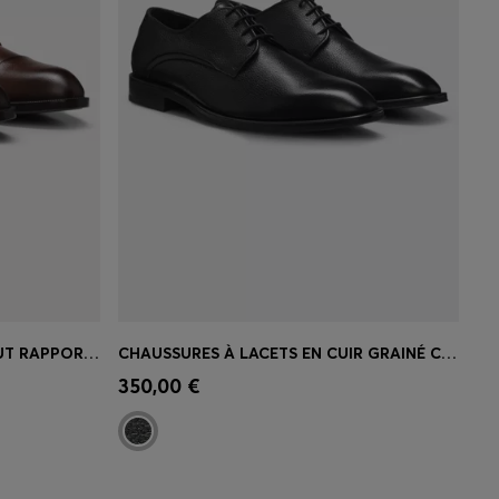
DERBIES EN CUIR GRAINÉ À BOUT RAPPORTÉ
CHAUSSURES À LACETS EN CUIR GRAINÉ CONFECTIONNÉES EN ITALIE
 votre
Achat rapide
(Sélectionnez votre
350,00 €
taille)