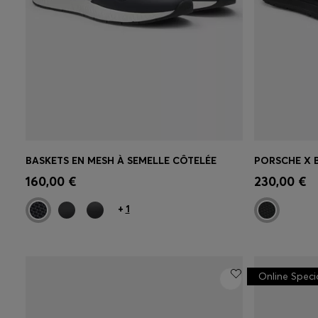
BASKETS EN MESH À SEMELLE CÔTELÉE
Achat rapide
(Sélectionnez votre
Achat r
160,00 €
230,00 €
taille)
taille)
+
1
Online Speci