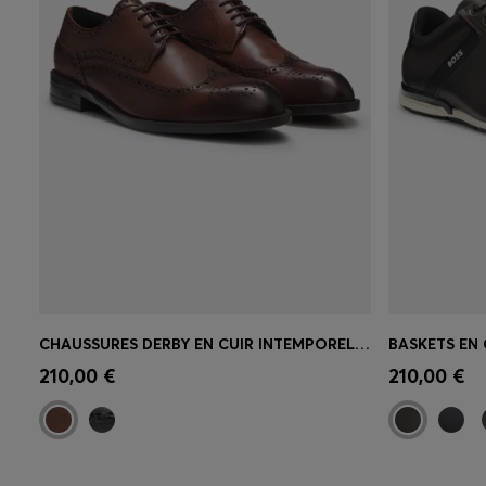
CHAUSSURES DERBY EN CUIR INTEMPORELLES À SURPIQÛRES RICHELIEU
Achat rapide
(Sélectionnez votre
Achat r
210,00 €
210,00 €
taille)
taille)