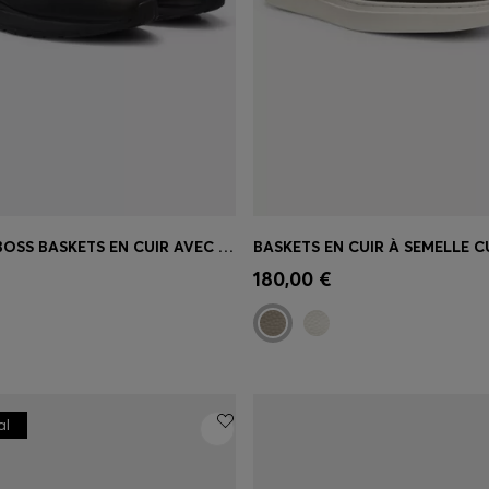
PORSCHE X BOSS BASKETS EN CUIR AVEC DÉTAILS PERFORÉS
apide
(Sélectionnez votre
Achat rapide
(Sélectionnez
180,00 €
taille)
al