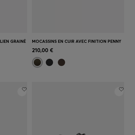
ALIEN GRAINÉ
MOCASSINS EN CUIR AVEC FINITION PENNY
 votre
Achat rapide
(Sélectionnez votre
210,00 €
taille)