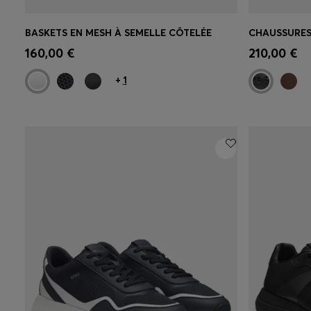
BASKETS EN MESH À SEMELLE CÔTELÉE
Achat rapide
(Sélectionnez votre
Achat r
160,00 €
210,00 €
taille)
taille)
+
1