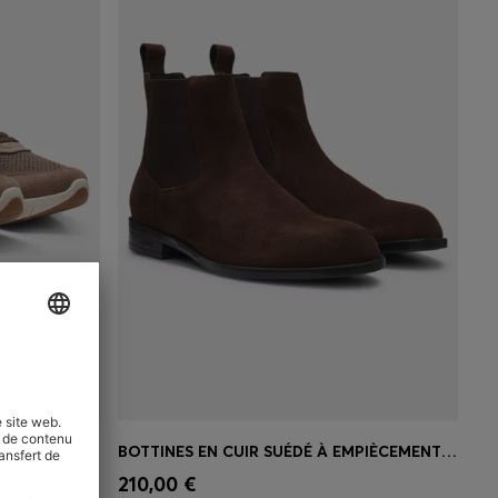
SPORTY SLIP-ON TRAINERS WITH SUEDE DETAILS
BOTTINES EN CUIR SUÉDÉ À EMPIÈCEMENTS ÉLASTIQUES
 votre
Achat rapide
(Sélectionnez votre
210,00 €
taille)