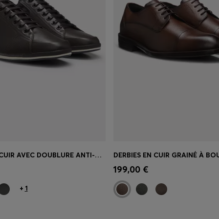
BASKETS EN CUIR AVEC DOUBLURE ANTI-ODEURS
apide
(Sélectionnez votre
Achat rapide
(Sélectionnez
199,00 €
taille)
+
1