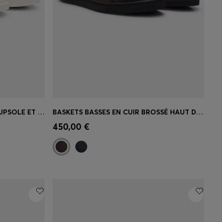
BASKETS EN CUIR À SEMELLE CUPSOLE ET FINITIONS EN CUIR SUÉDÉ
BASKETS BASSES EN CUIR BROSSÉ HAUT DE GAMME
 votre
Achat rapide
(Sélectionnez votre
450,00 €
taille)