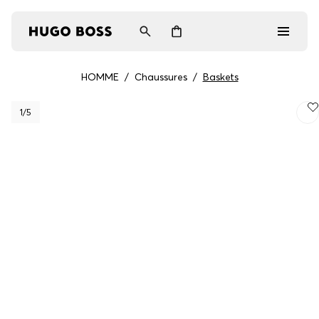
HOMME
/
Chaussures
/
Baskets
Homme
1
/5
Femme
Cadeaux
Découvrez
Connexion / Inscription
Favoris (
Articles)