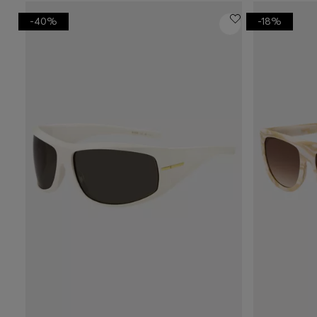
-40%
-18%