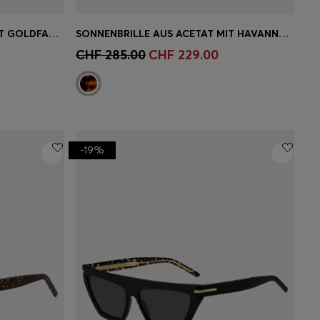
BLAUGRAUE SONNENBRILLE MIT GOLDFARBENEN BÜGELN
SONNENBRILLE AUS ACETAT MIT HAVANNA-MUSTER UND GOLDFARBENEN METALLDETAILS
ne
Schnelleinkauf
(Wähle deine
CHF 285.00
CHF 229.00
Grösse)
-19%