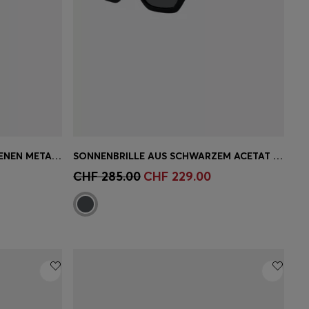
SONNENBRILLE MIT GOLDFARBENEN METALLDETAILS UND MONOGRAMM-MUSTER
SONNENBRILLE AUS SCHWARZEM ACETAT MIT GOLDFARBENEN DETAILS
ne
Schnelleinkauf
(Wähle deine
CHF 285.00
CHF 229.00
Grösse)