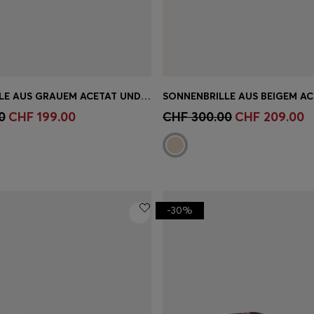
SONNENBRILLE AUS GRAUEM ACETAT UND GOLDFARBENEM EDELSTAHL
einkauf
(Wähle deine
Schnelleinkauf
(Wähle dei
0
CHF 199.00
CHF 300.00
CHF 209.00
Grösse)
-30%