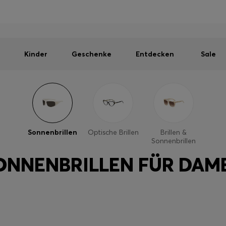
Herren
Damen
Kinder
SOMMER-SALE
Kostenloser Versand ab CHF 99
|
Kostenlose Retoure
Kinder
Geschenke
Entdecken
Sale
Sonnenbrillen
Optische Brillen
Brillen &
Sonnenbrillen
ONNENBRILLEN FÜR DAM