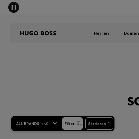
Herren
Damen
S
ALL BRANDS
(
60
)
Filter
Sortieren