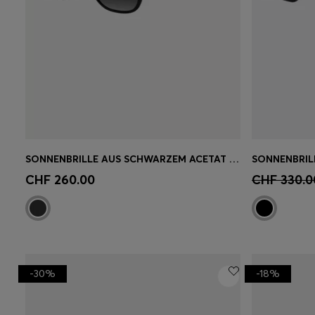
SONNENBRILLE AUS SCHWARZEM ACETAT MIT METALLBÜGELN
Schnelleinkauf
(Wähle deine
Schnell
CHF 260.00
CHF 330.0
Grösse)
Grösse)
-30%
-18%