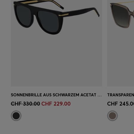
SONNENBRILLE AUS SCHWARZEM ACETAT MIT GOLDFARBENEN METALLDETAILS
Schnelleinkauf
(Wähle deine
Schnell
CHF 330.00
CHF 229.00
CHF 245.0
Grösse)
Grösse)