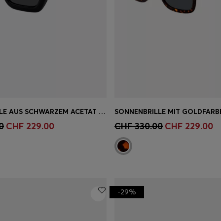
SONNENBRILLE AUS SCHWARZEM ACETAT MIT GOLDFARBENEN SCHARNIEREN
einkauf
(Wähle deine
Schnelleinkauf
(Wähle dei
0
CHF 229.00
CHF 330.00
CHF 229.00
Grösse)
-29%