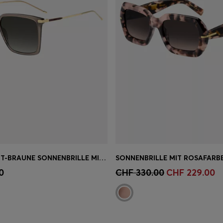
TRANSPARENT-BRAUNE SONNENBRILLE MIT GOLDFARBENEN DETAILS
einkauf
(Wähle deine
Schnelleinkauf
(Wähle dei
0
CHF 330.00
CHF 229.00
Grösse)