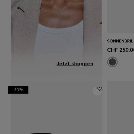
Schnell
CHF 250.0
Grösse)
Jetzt shoppen
-30%