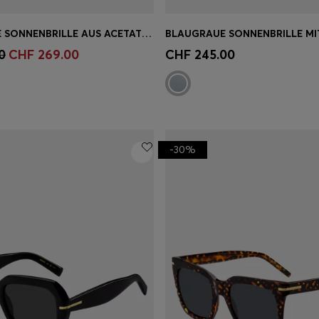
GEMUSTERTE SONNENBRILLE AUS ACETAT MIT GOLDFARBENEN METALLDETAILS
einkauf
(Wähle deine
Schnelleinkauf
(Wähle dei
0
CHF 269.00
CHF 245.00
Grösse)
-30%