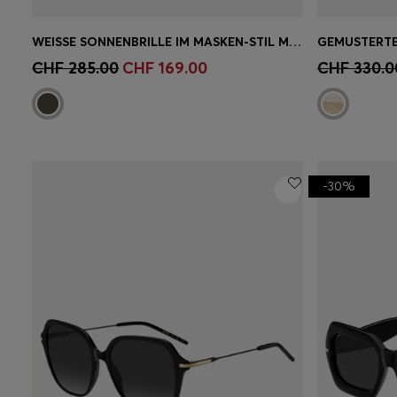
WEISSE SONNENBRILLE IM MASKEN-STIL MIT GOLDFARBENEN METALLDETAILS
Schnelleinkauf
(Wähle deine
Schnell
CHF 285.00
CHF 169.00
CHF 330.0
Grösse)
Grösse)
-30%