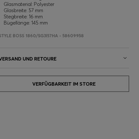
Glasmaterial: Polyester
Glasbreite: 57 mm
Stegbreite: 16 mm
Bügellänge: 145 mm
STYLE BOSS 1860/SG3I57HA - 58609958
VERSAND UND RETOURE
VERFÜGBARKEIT IM STORE