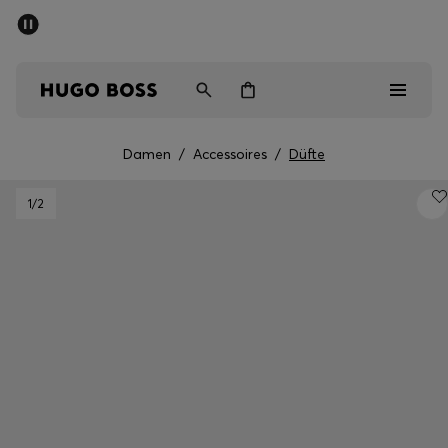
SOMMER-SALE
Kostenloser Versand ab 99 €
Herren
Damen
Kinder
Damen
/
Accessoires
/
Düfte
Herren
1
/2
Damen
Kinder
Geschenke
Entdecken
Sale