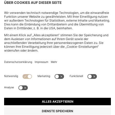
BOSS ALIVE EAU DE PARFUM 30 ML
85,00 €
Preis inkl. MwSt.