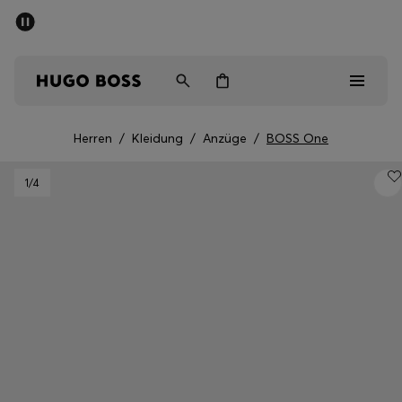
SOMMER-SALE
Kostenloser Versand ab 99 €
Herren
Damen
Kinder
Herren
/
Kleidung
/
Anzüge
/
BOSS One
Herren
1
/4
Damen
Kinder
Geschenke
Entdecken
Sale