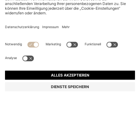
BOSS ONE EINSTECKTUCH AUS LEINEN MIT
KONTRASTFARBENER BORDÜRE
59,95 €
Preis inkl. MwSt.
Leinen
Farbe:
Hellbeige