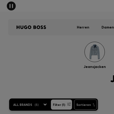
Herren
Damen
Jeansjacken
ALL BRANDS
(
8
)
Filter (1)
Sortieren