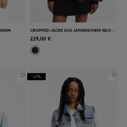
DENIM
CROPPED-JACKE AUS JAPANISCHEM SELVEDGE-DENIM
ne
Schnelleinkauf
(Wähle deine
229,00 €
Größe)
-31%