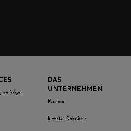
nzial deiner HUGO BOSS XP Membership.
u gelangen und deine Rewards zu erhalten.
ter
CES
DAS
UNTERNEHMEN
g verfolgen
Karriere
Investor Relations