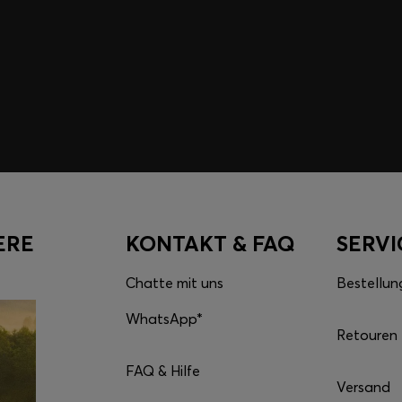
Entfalte das volle Pote
Klicke hier, um zur App z
Lade die App herun
ERE
KONTAKT & FAQ
SERVI
Chatte mit uns
Bestellun
WhatsApp*
Retouren
FAQ & Hilfe
Versand