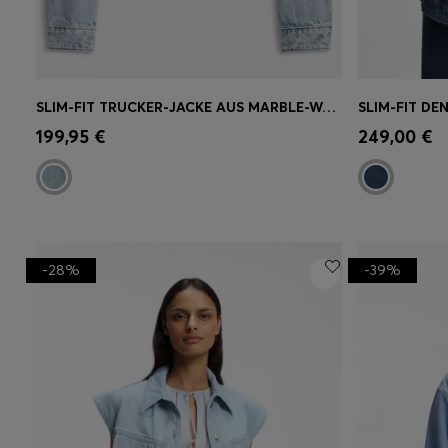
SLIM-FIT TRUCKER-JACKE AUS MARBLE-WASH-DENIM
Schnelleinkauf
(Wähle deine
Schnell
199,95 €
249,00 €
Größe)
Größe)
-28%
-39%