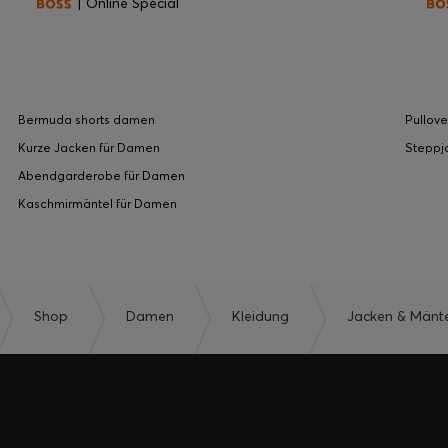
| Online Special
Bermuda shorts damen
Pullove
Kurze Jacken für Damen
Steppj
Abendgarderobe für Damen
Kaschmirmäntel für Damen
Shop
Damen
Kleidung
Jacken & Mänte
EXKLUSIVE R