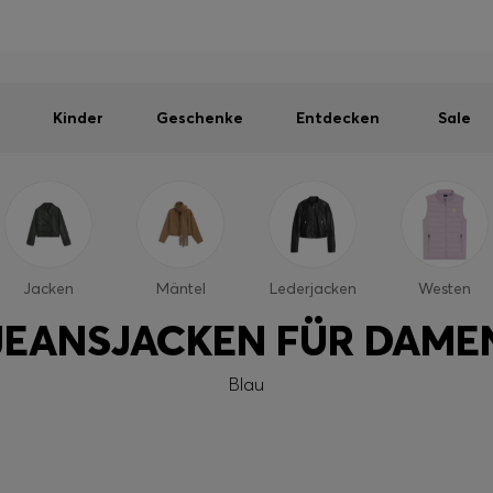
Herren
Damen
Kinder
SOMMER-SALE
Kostenloser Versand ab 99 €
|
Kostenlose Retoure
Kinder
Geschenke
Entdecken
Sale
Jacken
Mäntel
Lederjacken
Westen
JEANSJACKEN FÜR DAME
Blau