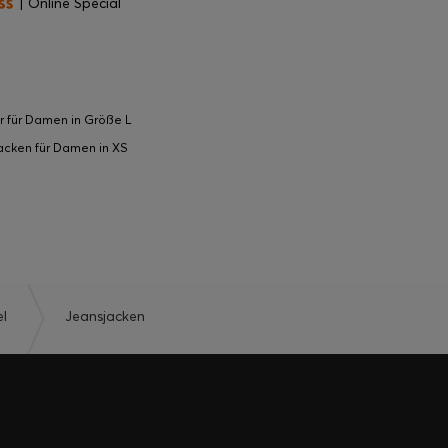
| Online Special
r für Damen in Größe L
acken für Damen in XS
l
Jeansjacken
EWARDS – NUR IN DER APP