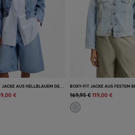
REGULAR-FIT JACKE AUS HELLBLAUEM DENIM
einkauf
(Wähle deine
Schnelleinkauf
(Wähle dei
09,00 €
169,95 €
119,00 €
Größe)