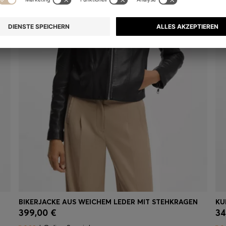
BIKERJACKE AUS WEICHEM LEDER MIT STEHKRAGEN
399,00 €
34
Schnelleinkauf
(Wähle deine Größe)