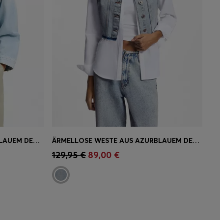
BOXY-FIT JACKE AUS FESTEM BLAUEM DENIM
ÄRMELLOSE WESTE AUS AZURBLAUEM DENIM IN CROPPED-LÄNGE
ne
Schnelleinkauf
(Wähle deine
129,95 €
89,00 €
Größe)