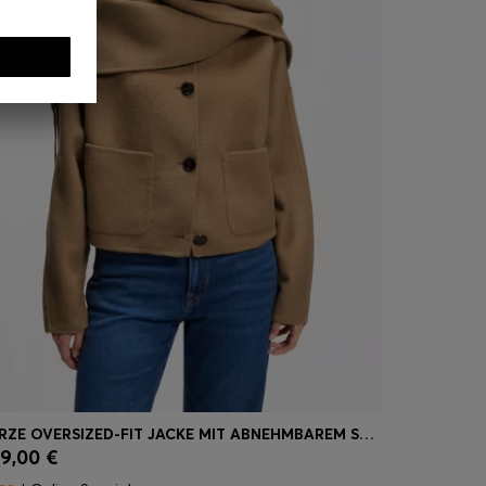
KURZE OVERSIZED-FIT JACKE MIT ABNEHMBAREM SCHAL
WASSERABW
9,00 €
599,00 €
Schnelleinkauf
(Wähle deine Größe)
Schnel