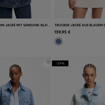
SLIM-FIT DENIM-JACKE MIT SANDUHR-SILHOUETTE AUS JAPANISCHEM BAUMWOLL-DENIM
TRUCKER-JACKE AUS BLAUEM 
einkauf
(Wähle deine
Schnelleinkauf
(Wähle dei
159,95 €
Größe)
-29%