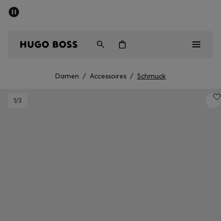
SOMMER-SALE
Kostenloser Versand ab 99 €
Herren
Damen
Kinder
Damen
/
Accessoires
/
Schmuck
Herren
1
/3
Damen
Kinder
Geschenke
Entdecken
Sale