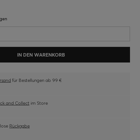
agen
IN DEN WARENKORB
rsand
für Bestellungen ab 99 €
ick and Collect
im Store
nlose
Rückgabe