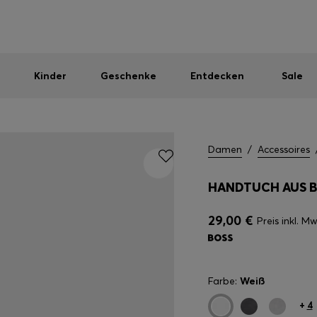
Herren
Damen
Kinder
SOMMER-SALE
Kostenloser Versand ab 99 €
|
Kostenlose Retoure
Kinder
Geschenke
Entdecken
Sale
Damen
/
Accessoires
HANDTUCH AUS B
29,00 €
Preis inkl. Mw
Farbe:
Weiß
+
4