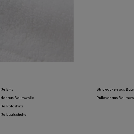
iße BHs
Strickjacken aus Ba
ider aus Baumwolle
Pullover aus Baumwol
ße Poloshirts
iße Laufschuhe