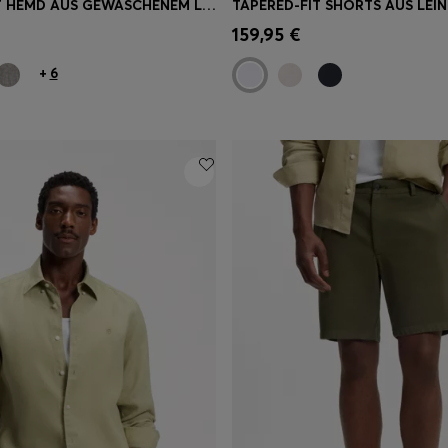
REGULAR-FIT HEMD AUS GEWASCHENEM LEINEN
TAPERED-FIT SHORTS AUS LEI
einkauf
(Wähle deine
Schnelleinkauf
(Wähle dei
159,95 €
Größe)
+
6