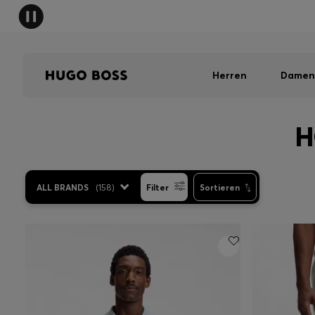
Herren
Damen
H
ALL BRANDS
(
158
)
Filter
Sortieren