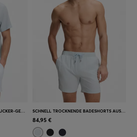
REGULAR-FIT HEMD AUS SEERSUCKER-GEWEBE
SCHNELL TROCKNENDE BADESHORTS AUS ELASTISCHEM SEERSUCKER-GEWEBE
ne
Schnelleinkauf
(Wähle deine
84,95 €
Größe)