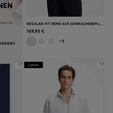
INEN
mehr für
REGULAR-FIT HEMD AUS GEWASCHENEM LEINEN
Schnelleinkauf
(Wähle deine
149,95 €
Größe)
+
6
shoppen
Leinen