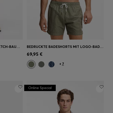
MODERN-FIT SHORTS AUS STRETCH-BAUMWOLLE
BEDRUCKTE BADESHORTS MIT LOGO-BADGE
ne
Schnelleinkauf
(Wähle deine
69,95 €
Größe)
+
7
Online Special