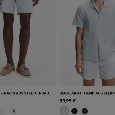
MODERN-FIT SHORTS AUS STRETCH-BAUMWOLLE
einkauf
(Wähle deine
Schnelleinkauf
(Wähle dei
99,95 €
Größe)
+
2