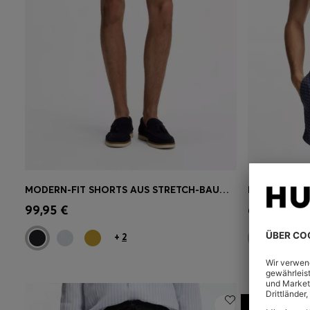
MODERN-FIT SHORTS AUS STRETCH-BAUMWOLLE
Schnelleinkauf
(Wähle deine
Schnell
99,95 €
69,95 €
Größe)
Größe)
+
2
Leinen