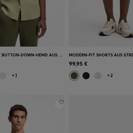
REGULAR-FIT BUTTON-DOWN-HEMD AUS LEINEN
einkauf
(Wähle deine
Schnelleinkauf
(Wähle dei
99,95 €
Größe)
+
1
+
2