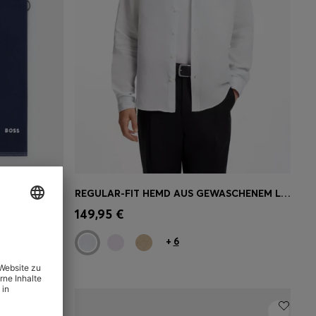
DUSCHTUCH AUS BAUMWOLLE MIT KONTRASTFARBENER LOGO-STICKEREI
REGULAR-FIT HEMD AUS GEWASCHENEM LEINEN
ne
Schnelleinkauf
(Wähle deine
149,95 €
Größe)
+
6