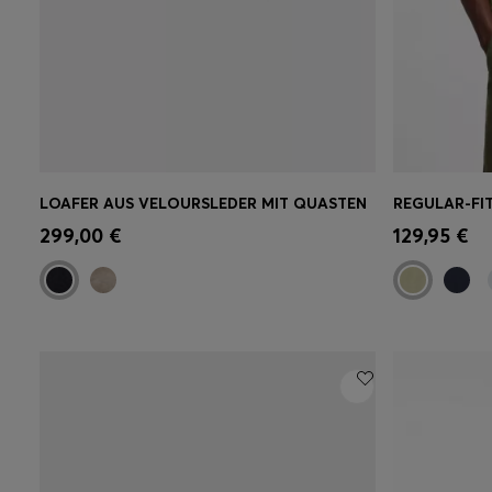
LOAFER AUS VELOURSLEDER MIT QUASTEN
Schnelleinkauf
(Wähle deine
Schnell
299,00 €
129,95 €
Größe)
Größe)