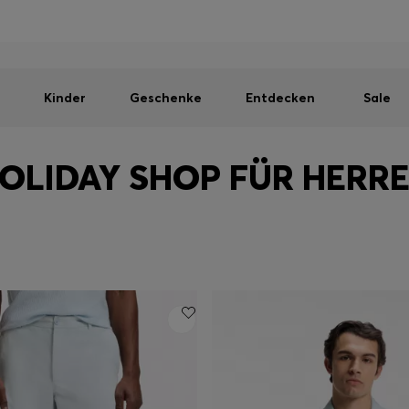
Herren
Damen
Kinder
SOMMER-SALE
Kostenloser Versand ab 99 €
|
Kostenlose Retoure
Kinder
Geschenke
Entdecken
Sale
OLIDAY SHOP FÜR HERR