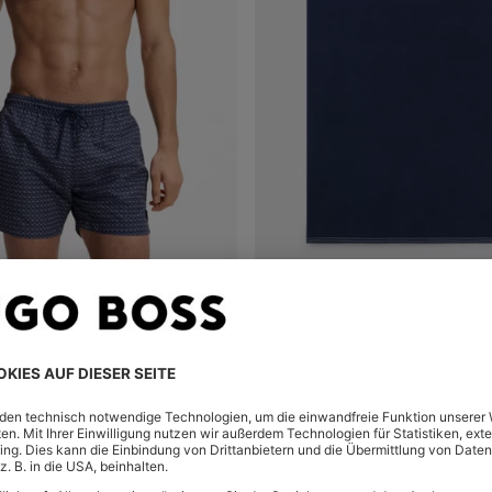
BEDRUCKTE BADESHORTS MIT LOGO-BADGE
einkauf
(Wähle deine
Schnelleinkauf
(Wähle dei
49,00 €
Größe)
+
7
+
4
Leinen