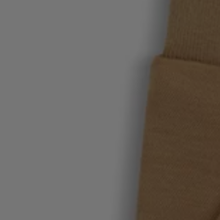
Login / Jetzt registrieren
Favorit (
Artikel)
FAQ & Hilfe
Store Locator
Sprache (
DE €
)