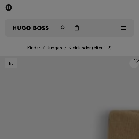
SOMMER-SALE
Kostenloser Versand ab 99 €
Herren
Damen
Kinder
Kinder
/
Jungen
/
Kleinkinder (Alter 1–3)
Herren
1
/3
Damen
Kinder
Geschenke
Entdecken
Sale