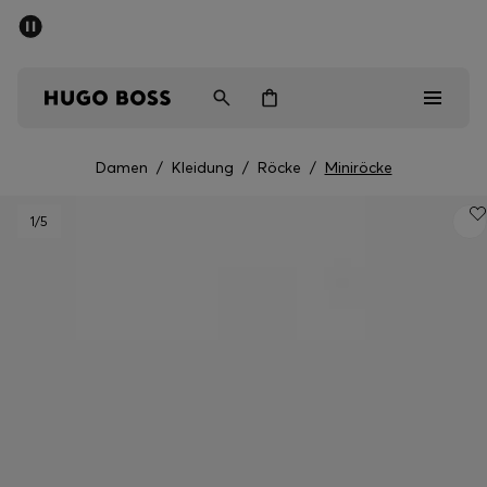
SOMMER-SALE
Kostenloser Versand ab 99 €
Herren
Damen
Kinder
Damen
/
Kleidung
/
Röcke
/
Miniröcke
Herren
1
/5
Damen
Kinder
Geschenke
Entdecken
Sale