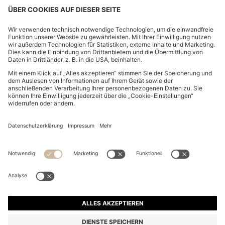
MINIROCK AUS BAUMWOLL-TWILL MIT HAPPY
HUGO-LOGO