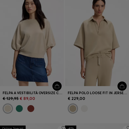
Accedi / Registrati
Preferito (
Articoli)
FAQ e assistenza
Trova negozio
Lingua (
IT €
)
FELPA A VESTIBILITÀ OVERSIZE CON MANICHE CORTE A PALLONCINO
FELPA POLO LOOSE FIT IN JERSEY SCUBA
€ 129,95
€ 89,00
€ 229,00
Online Special
-40%