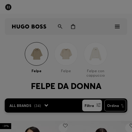
SALDI
Spedizione gratuita sopra i € 79
Uomo
Donna
Bambini
Saldi
Uomo
Felpe
Felpe
Felpe con
cappuccio
Donna
FELPE DA DONNA
Bambini
ALL BRANDS
(
34
)
Filtra
Ordina
Regali
Scopri
-31%