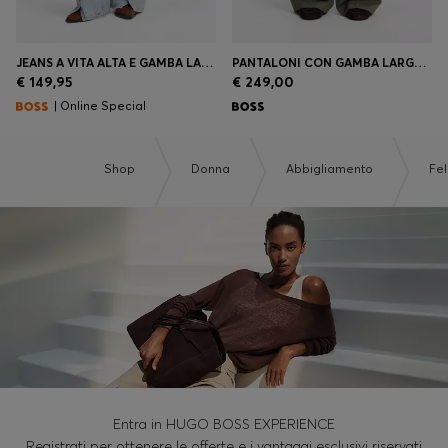
JEANS A VITA ALTA E GAMBA LARGA
PANTALONI CON GAMBA LARGA IN LANA VERGINE ITALIANA
€ 149,95
€ 249,00
| Online Special
Shop
Donna
Abbigliamento
Fe
Entra in HUGO BOSS EXPERIENCE
Registrati per ottenere le offerte e i vantaggi esclusivi riservati