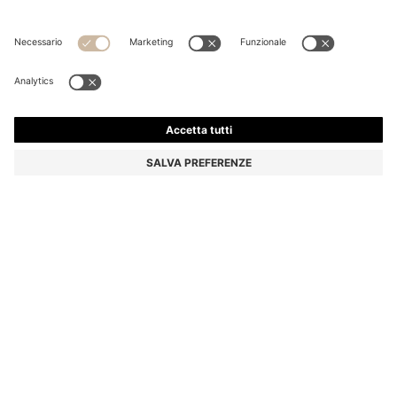
FELPA CON ORLO CURVO E MONOGRAMMA DOUBLE
B
€ 249,00
€ 149,00
Prezzo IVA inclusa
-40%
Relaxed fit
Colore:
Colore neutro
Consegna in
3-4 giorni lavorativi
TAGLIE