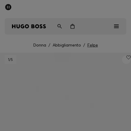
SALDI
Spedizione gratuita sopra i € 79
Uomo
Donna
Bambini
Donna
/
Abbigliamento
/
Felpe
Saldi
1
/5
Uomo
Donna
Bambini
Regali
Scopri