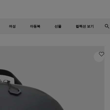
남성
여성
어린이
세일 - 최대 30% 할인
여성
아동복
선물
컬렉션 보기