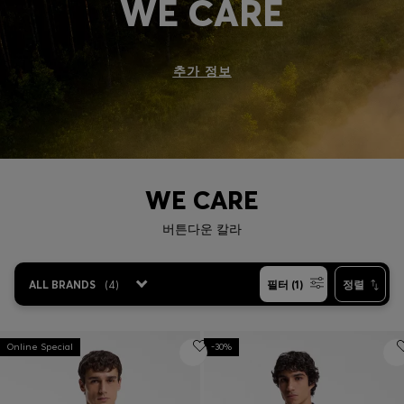
WE CARE
인기 제품 (
품목)
추가 정보
문의 및 서비스
매장 위치
언어 (
KR ₩
)
WE CARE
버튼다운 칼라
ALL BRANDS
(
4
)
필터 (1)
정렬
Online Special
-30%