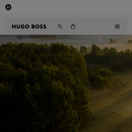
세일 - 최대 40% 할인
남성
여성
어린이
Sale
남성
여성
아동복
선물
컬렉션 보기