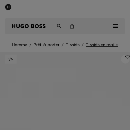
Trouvez la boutique la plus proche.
Livraison offerte dès 99 €
HUGO BOSS EXPERIENCE
Homme
/
Prêt-à-porter
/
T-shirts
/
T-shirts en maille
Homme
1
/6
Femme
Enfant
Cadeaux
Découvrez