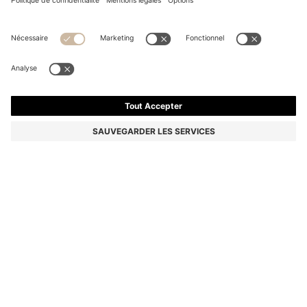
BOSS BY BECKHAM T-SHIRT EN MAILLE DE LAINE
VIERGE
199,95 €
Le prix inclut la TVA
Regular
Couleur:
Naturel
Livraison en
2 à 3 jours ouvrables
TAILLE