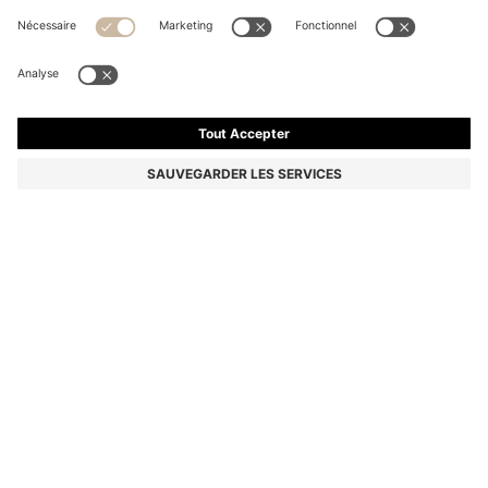
CHEMISIER OVERSIZE EN COTON À RAYURES AVEC
LOGO HAPPY HUGO
99,95 €
Le prix inclut la TVA
Relaxed
Couleur:
Rose clair
Livraison en
2 à 3 jours ouvrables
TAILLE
AJOUTER AU PANIER