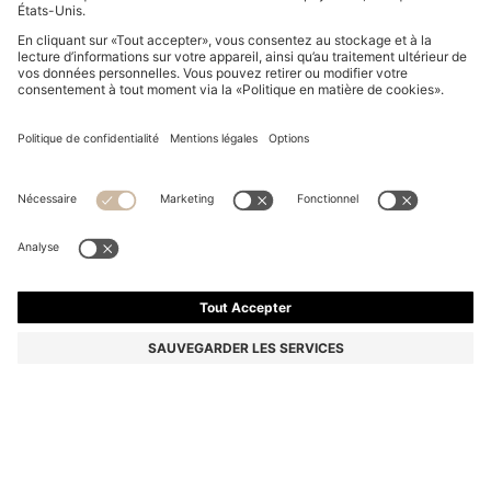
COFFRET CADEAU EAU DE PARFUM BOSS BOTTLED
BEYOND 50 ML
101,00 €
Le prix inclut la TVA
Prix de base 67,33 €/100 ml
Couleur:
50 ml