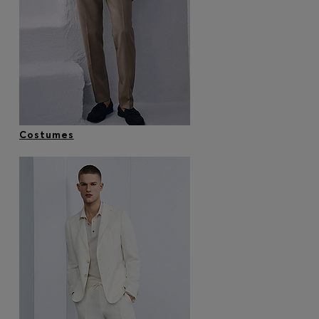
Connexion / Inscription
Favoris (
Articles)
FAQ et aide
Magasins
Langue (
BE €
)
Costumes