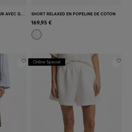
SHORT ACTIF DOUBLE ÉPAISSEUR AVEC GESTION DE L’HUMIDITÉ
SHORT RELAXED EN POPELINE DE COTON
 votre
Achat rapide
(Sélectionnez votre
169,95 €
taille)
Online Special