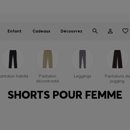
OSS EXPERIENCE : inscrivez-vous pour débloquer des avantages
Trouvez la boutique la plus proche de chez vous
Livraison offerte dès 99 €
|
Retours gratuits
Enfant
Cadeaux
Découvrez
antalon habillé
Pantalon
Leggings
Pantalons de
décontracté
jogging
SHORTS POUR FEMME