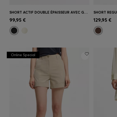
SHORT ACTIF DOUBLE ÉPAISSEUR AVEC GESTION DE L’HUMIDITÉ
Achat rapide
(Sélectionnez votre
Achat r
99,95 €
129,95 €
taille)
taille)
Online Special