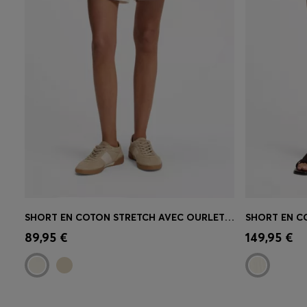
SHORT EN COTON STRETCH AVEC OURLETS RETROUSSÉS
Achat rapide
(Sélectionnez votre
Achat r
89,95 €
149,95 €
taille)
taille)