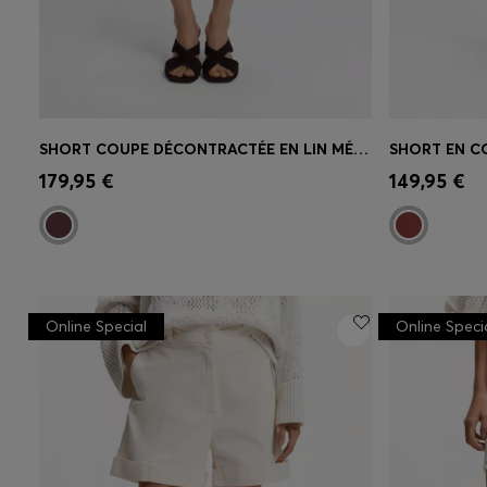
SHORT COUPE DÉCONTRACTÉE EN LIN MÉLANGÉ
Achat rapide
(Sélectionnez votre
Achat r
179,95 €
149,95 €
taille)
taille)
Online Special
Online Speci