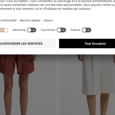
al
Online Special