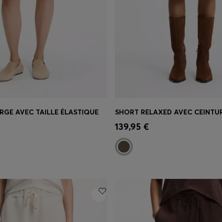
RGE AVEC TAILLE ÉLASTIQUE
SHORT RELAXED AVEC CEINTU
apide
(Sélectionnez votre
Achat rapide
(Sélectionnez
139,95 €
taille)