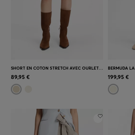
SHORT EN COTON STRETCH AVEC OURLETS RETROUSSÉS
BERMUDA LA
Achat rapide
(Sélectionnez votre
Achat r
89,95 €
199,95 €
taille)
taille)