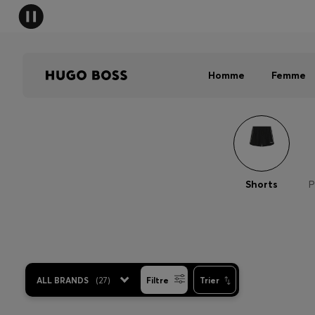
HUGO B
Homme
Femme
Shorts
P
ALL BRANDS
(
27
)
Filtre
Trier