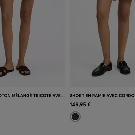
SHORT EN COTON MÉLANGÉ TRICOTÉ AVEC STRUCTURE ONDULÉE
SHORT EN RAMIE AVEC CORD
apide
(Sélectionnez votre
Achat rapide
(Sélectionnez
149,95 €
taille)