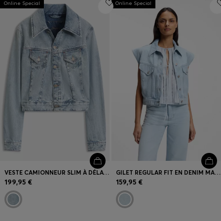
Online Special
Connexion / Inscription
Online Special
Favoris (
Articles)
FAQ et aide
Magasins
Langue (
BE €
)
VESTE CAMIONNEUR SLIM À DÉLAVAGE MARBRÉ
GILET REGULAR FIT EN DENIM MARBRÉ BLEU
199,95 €
159,95 €