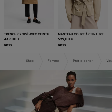
TRENCH CROISÉ AVEC CEINTURE À BOUCLE
MANTEAU COURT À CEINTURE EN POPELINE DE COTON
449,00 €
599,00 €
Shop
Femme
Prêt-à-porter
Ves