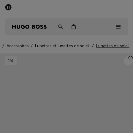
Trouvez la boutique la plus proche.
Livraison offerte dès 99 €
HUGO BOSS EXPERIENCE
/
Accessoires
/
Lunettes et lunettes de soleil
/
Lunettes de soleil
Homme
1
/4
Femme
Enfant
Cadeaux
Découvrez