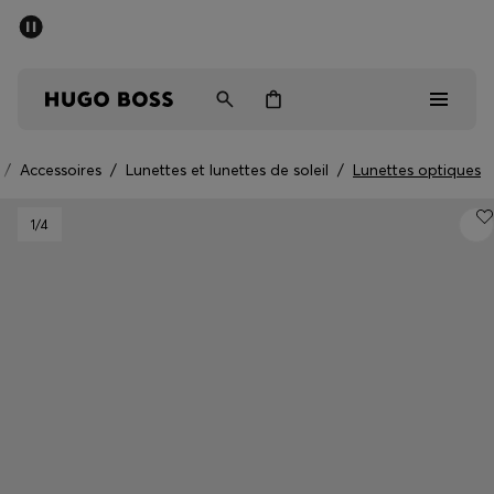
Trouvez la boutique la plus proche.
Livraison offerte dès 99 €
HUGO BOSS EXPERIENCE
/
Accessoires
/
Lunettes et lunettes de soleil
/
Lunettes optiques
Homme
1
/4
Femme
Enfant
Cadeaux
Découvrez