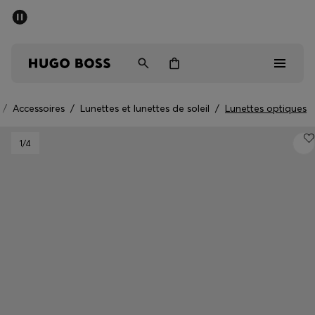
Trouvez la boutique la plus proche.
Livraison offerte dès 99 €
HUGO BOSS EXPERIENCE
/
Accessoires
/
Lunettes et lunettes de soleil
/
Lunettes optiques
Homme
1
/4
Femme
Enfant
Cadeaux
Découvrez