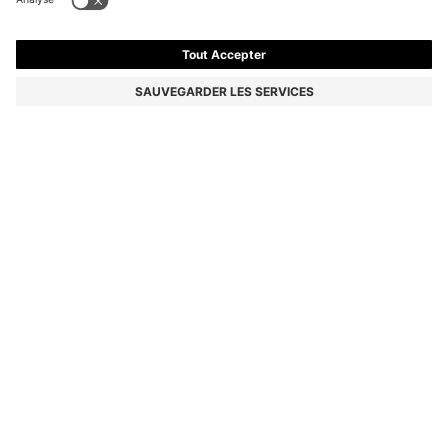
MONTURE OPTIQUE EN ACÉTATE NOIR AVEC
MONOGRAMME DOUBLE B
205,00 €
Le prix inclut la TVA
Couleur:
Noir
Livraison en
2 à 3 jours ouvrables
TAILLE PCS.
Plus que 4 article(s) en stock maintenant
AJOUTER AU PANIER