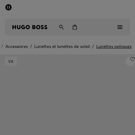
Trouvez la boutique la plus proche.
Livraison offerte dès 99 €
HUGO BOSS EXPERIENCE
/
Accessoires
/
Lunettes et lunettes de soleil
/
Lunettes optiques
Homme
1
/4
Femme
Enfant
Cadeaux
Découvrez