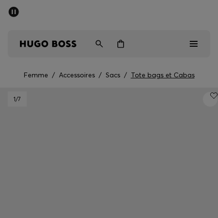
Trouvez la boutique la plus proche.
Livraison offerte dès 99 €
HUGO BOSS EXPERIENCE
Femme
/
Accessoires
/
Sacs
/
Tote bags et Cabas
Homme
1
/7
Femme
Enfant
Cadeaux
Découvrez