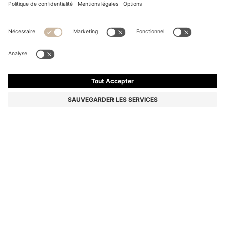
SAC À MAIN EN SIMILICUIR MATELASSÉ AVEC
BRELOQUE CŒUR EN MÉTAL
160,00 €
Le prix inclut la TVA
Couleur:
Rose clair
Livraison en
2 à 3 jours ouvrables
TAILLE PCS.