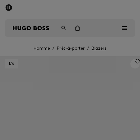
Trouvez la boutique la plus proche.
Livraison offerte dès 99 €
HUGO BOSS EXPERIENCE
Homme
/
Prêt-à-porter
/
Blazers
Homme
1
/6
Femme
Enfant
Cadeaux
Découvrez