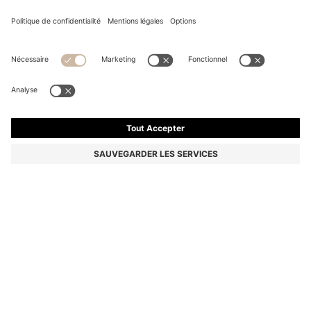
VESTE DE COSTUME SLIM EN LAINE MÉLANGÉE
BOSS BY BECKHAM
699,00 €
Le prix inclut la TVA
Slim
Couleur:
Marron foncé
Livraison en
2 à 3 jours ouvrables
TAILLE