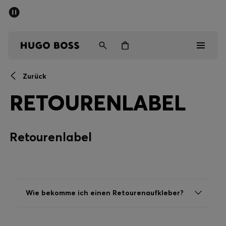
SOMMER-SALE
Kostenloser Versand ab 99 €
Herren
Damen
Kinder
Zurück
Herren
RETOURENLABEL
Damen
Retourenlabel
Kinder
Geschenke
Entdecken
Wie bekomme ich einen Retourenaufkleber?
Sale