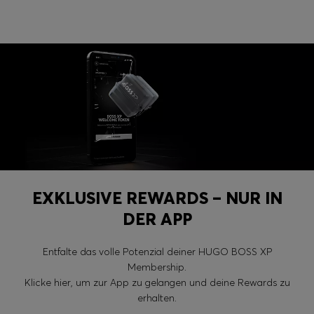
Login / Jetzt registrieren
Favorit (
Artikel)
FAQ & Hilfe
Store Locator
Sprache (
DE €
)
EXKLUSIVE REWARDS – NUR IN
DER APP
Entfalte das volle Potenzial deiner HUGO BOSS XP
Membership.
Klicke hier, um zur App zu gelangen und deine Rewards zu
erhalten.