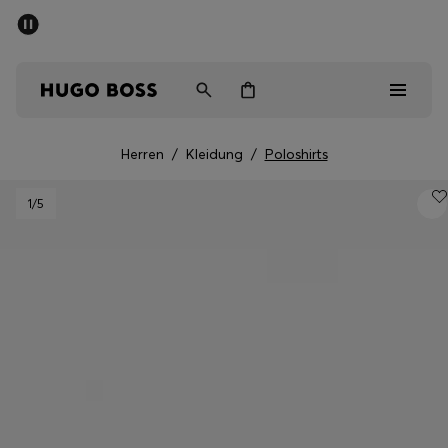
SOMMER-SALE
Kostenloser Versand ab 99 €
Herren
Damen
Kinder
Herren
/
Kleidung
/
Poloshirts
Herren
1
/5
Damen
Kinder
Geschenke
Entdecken
Sale