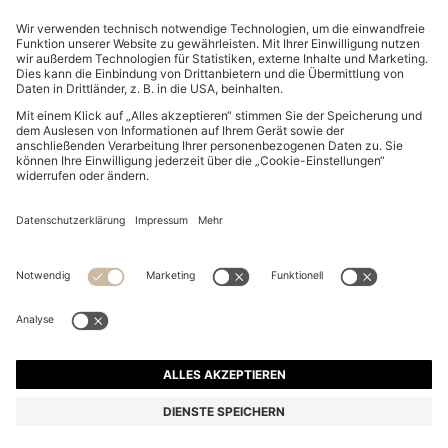
POLOSHIRT AUS BAUMWOLL-PIQUÉ MIT LOGO-
DETAILS
99,95 €
Preis inkl. MwSt.