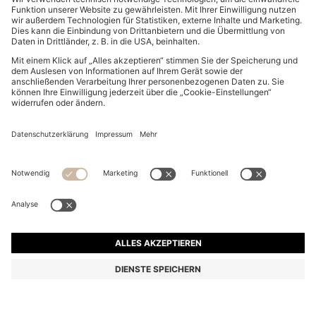
T-SHIRT AUS STRETCH-BAUMWOLLE MIT STREIFEN
UND LOGO
69,95 €
Preis inkl. MwSt.
Regular-Fit