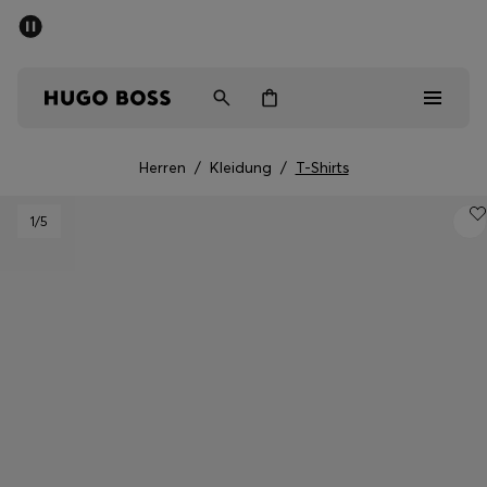
SOMMER-SALE
Kostenloser Versand ab 99 €
Herren
Damen
Kinder
Herren
/
Kleidung
/
T-Shirts
Herren
1
/5
Damen
Kinder
Geschenke
Entdecken
Sale